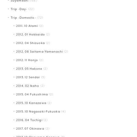
Suyameshi
(158)
Trip -Day-
(22)
Trip -Domestic-
(72)
2011.10 Atami
(2)
2012.01 Hokkaido
(2)
2012.04 Shizuoka
(2)
2012.08 Saitama-Yamanashi
(2)
2012.11 Honjo
(2)
2013.05 Hakone
(2)
2013.12 Sendai
(3)
2014.02 Ikaho
(2)
2015.04 Fukushima
(2)
2015.10 Kanazawa
(2)
2015.10 Nagasaki-Fukuoka
(4)
2016.04 Tochigi
(2)
2017.07 Okinawa
(2)