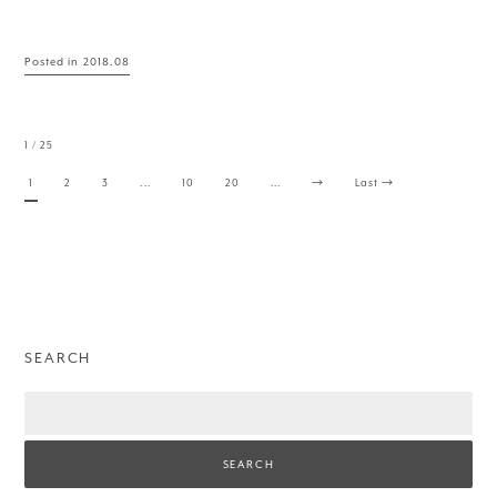
Posted in
2018.08
1 / 25
1
2
3
...
10
20
...
→
Last →
SEARCH
Search