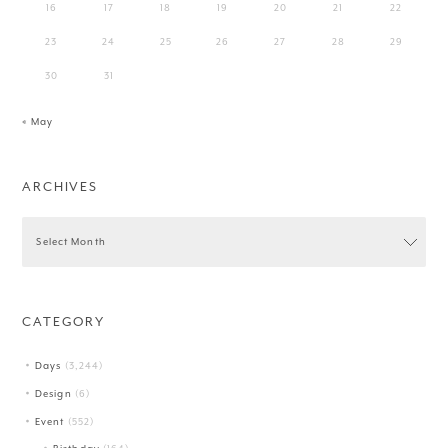
16
17
18
19
20
21
22
23
24
25
26
27
28
29
30
31
« May
ARCHIVES
CATEGORY
Days
(3,244)
Design
(6)
Event
(552)