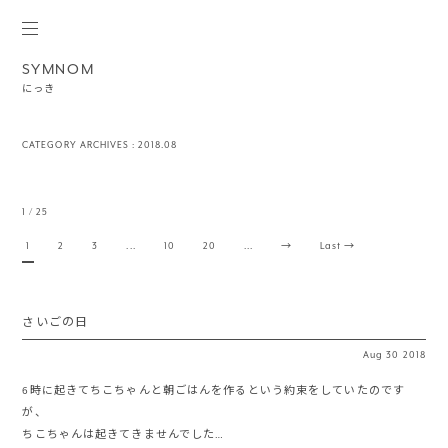
SYMNOM
にっき
CATEGORY ARCHIVES :
2018.08
1 / 25
1
2
3
...
10
20
...
→
Last →
さいごの日
Aug
30
2018
6時に起きてちこちゃんと朝ごはんを作るという約束をしていたのです
が、
ちこちゃんは起きてきませんでした…