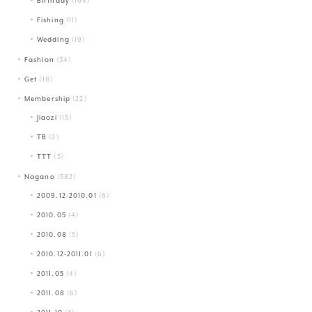
Birthday
(164)
Fishing
(11)
Wedding
(19)
Fashion
(34)
Get
(18)
Membership
(22)
Jiaozi
(15)
TB
(2)
TTT
(3)
Nagano
(582)
2009.12-2010.01
(6)
2010.05
(4)
2010.08
(5)
2010.12-2011.01
(6)
2011.05
(4)
2011.08
(6)