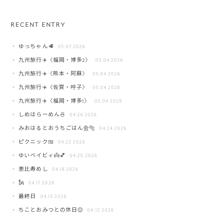
RECENT ENTRY
ゆっちゃん🥩
05.07 2026
九州旅行✈️〈福岡・博多2〉
05.04 2026
九州旅行✈️〈熊本・阿蘇〉
05.04 2026
九州旅行✈️〈佐賀・呼子〉
05.04 2026
九州旅行✈️〈福岡・博多1〉
05.04 2026
しめはらーめん🍜
04.26 2026
みおはるとおうちごはん会🐅
04.24 2026
ピクニック🍱
04.22 2026
ゆいベイビィ👼💕
04.20 2026
恵比寿めし
04.18 2026
🗽
04.17 2026
最終日
04.13 2026
ちことおみつとの休日😌
04.12 2026