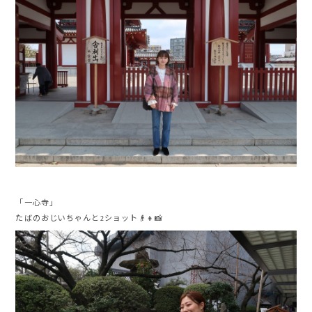
「一心寺」
たばのおじいちゃんと2ショット👴👧📸