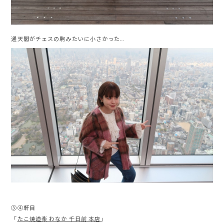
通天閣がチェスの駒みたいに小さかった…
③④軒目
「
たこ焼道楽 わなか 千日前 本店
」