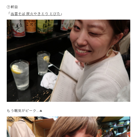
⑦軒目
「
出雲そば 炭火やきとり とびた
」
もう眠気がピーク…🔥