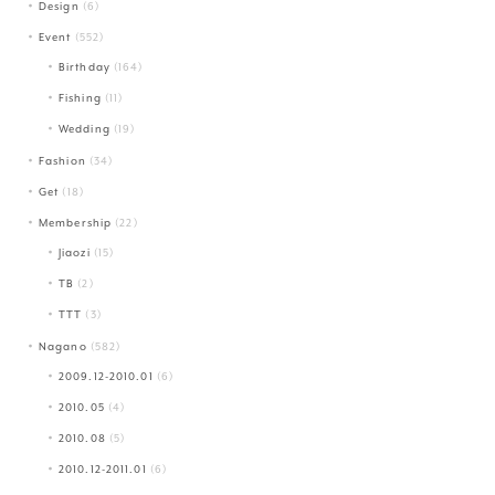
Design
(6)
Event
(552)
Birthday
(164)
Fishing
(11)
Wedding
(19)
Fashion
(34)
Get
(18)
Membership
(22)
Jiaozi
(15)
TB
(2)
TTT
(3)
Nagano
(582)
2009.12-2010.01
(6)
2010.05
(4)
2010.08
(5)
2010.12-2011.01
(6)