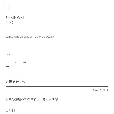
SYMNOM
にっき
CATEGORY ARCHIVES :
2019.03 OSAKA
1 / 2
1
2
→
大阪旅行 [2/2]
Mar
13
2019
衝撃の浮腫みでおはようございます☹️🎈
①軒目