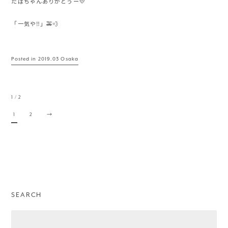
たばちゃんありがとうー💛
「一気や‼️」🚕💨
Posted in
2019.03 Osaka
1 / 2
1
2
→
SEARCH
Search