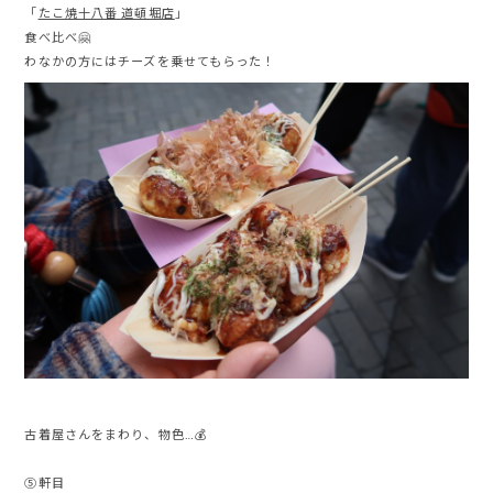
「
たこ焼十八番 道頓堀店
」
食べ比べ🤗
わなかの方にはチーズを乗せてもらった！
古着屋さんをまわり、物色…💰
⑤軒目