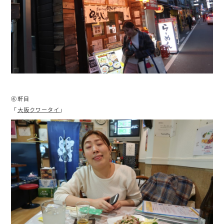
⑥軒目
「
大阪クワータイ
」