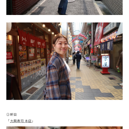
②軒目
「
大興寿司 本店
」