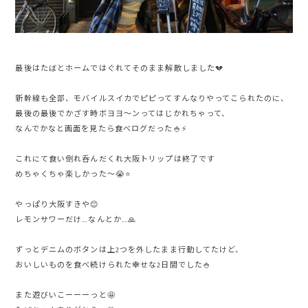
最後はたばとホームではぐれてそのまま解散しました💔
新幹線も全部、モバイルスイカでピピってすんなりやってこられたのに、
最後の最後でかざす時ボヨヨ〜ンってはじかれちゃって、
なんでかなと画面を見たら食べログだった🍚⚡️
これにて食い倒れ呑んだくれ大阪トリップは終了です
めちゃくちゃ楽しかった〜😭⭐️
やっぱり大阪すきや😊
レモンサワーだけ…なんとか…🙏
ずっとデニムのボタンは上2つを外したまま行動してたけど、
おいしいものを食べ続けられた幸せな2日間でした🍚
また遊びいこーーーっと🤩