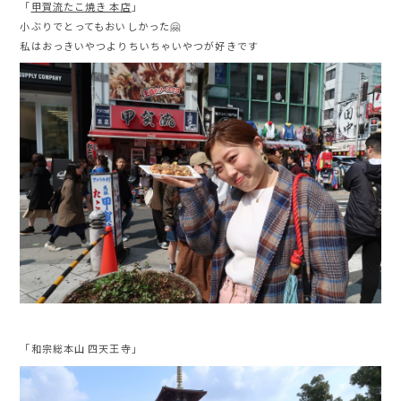
「
甲賀流たこ焼き 本店
」
小ぶりでとってもおいしかった🤗
私はおっきいやつよりちいちゃいやつが好きです
「和宗総本山 四天王寺」