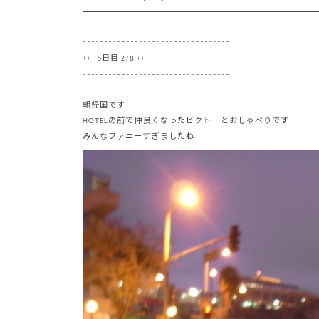
==================================
+++ 5日目 2/8 +++
==================================
朝帰国です
HOTELの前で仲良くなったビクトーとおしゃべりです
みんなファニーすぎましたね