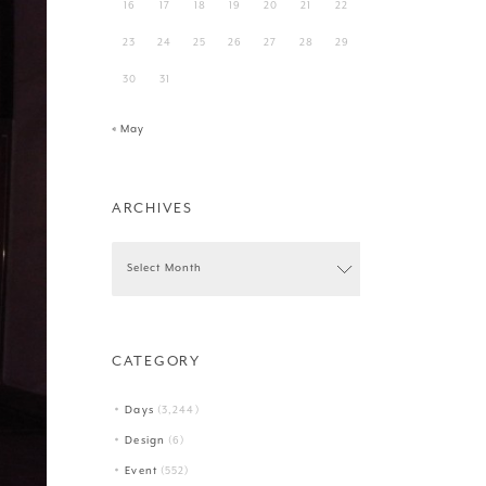
16
17
18
19
20
21
22
23
24
25
26
27
28
29
30
31
« May
ARCHIVES
CATEGORY
Days
(3,244)
Design
(6)
Event
(552)