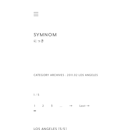
SYMNOM
にっき
CATEGORY ARCHIVES :
2011.02 LOS ANGELES
1 / 5
1
2
3
...
→
Last →
LOS ANGELES [5/5]