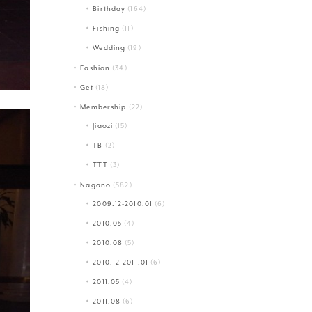
Birthday
(164)
Fishing
(11)
Wedding
(19)
Fashion
(34)
Get
(18)
Membership
(22)
Jiaozi
(15)
TB
(2)
TTT
(3)
Nagano
(582)
2009.12-2010.01
(6)
2010.05
(4)
2010.08
(5)
2010.12-2011.01
(6)
2011.05
(4)
2011.08
(6)