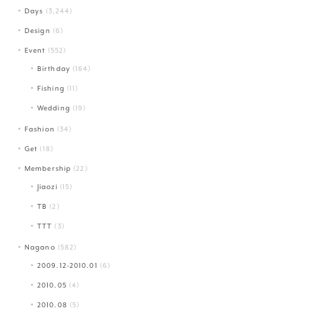
Days
(3,244)
Design
(6)
Event
(552)
Birthday
(164)
Fishing
(11)
Wedding
(19)
Fashion
(34)
Get
(18)
Membership
(22)
Jiaozi
(15)
TB
(2)
TTT
(3)
Nagano
(582)
2009.12-2010.01
(6)
2010.05
(4)
2010.08
(5)