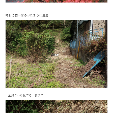
昨日の猫一家のかたまりに遭遇
…全員こっち見てる…食う？