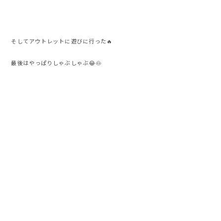
そしてアウトレットに遊びに行った🔥
最後はやっぱりしゃぶしゃぶ😂🐽