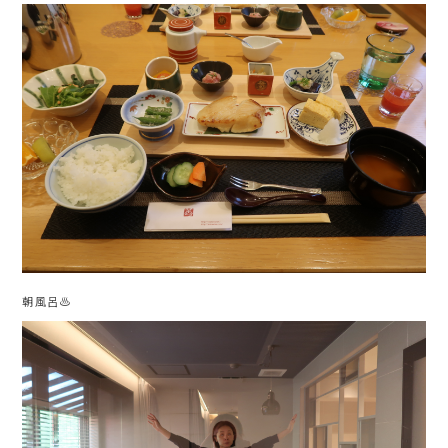
朝風呂♨️