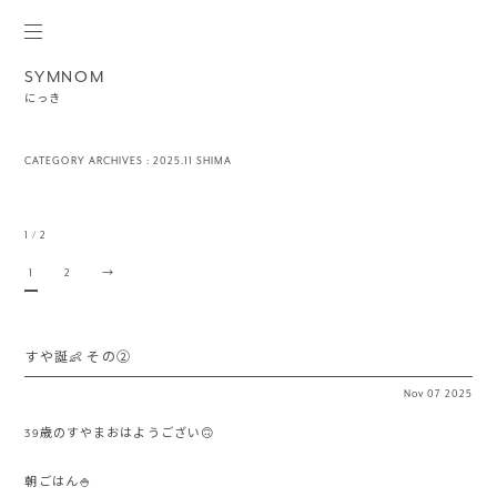
SYMNOM
にっき
CATEGORY ARCHIVES :
2025.11 SHIMA
1 / 2
1
2
→
すや誕👶 その②
Nov
07
2025
39歳のすやまおはようござい🙃
朝ごはん🍚