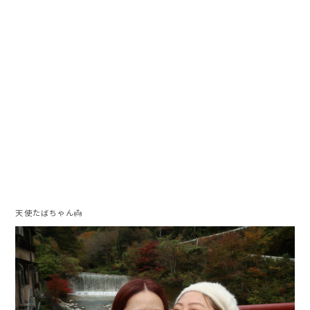
天使たばちゃん👼