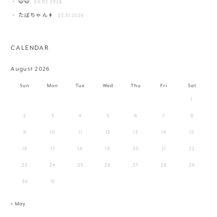
🐯🐯
04.02 2026
たばちゃん👩
03.31 2026
CALENDAR
August 2026
Sun
Mon
Tue
Wed
Thu
Fri
Sat
1
2
3
4
5
6
7
8
9
10
11
12
13
14
15
16
17
18
19
20
21
22
23
24
25
26
27
28
29
30
31
« May