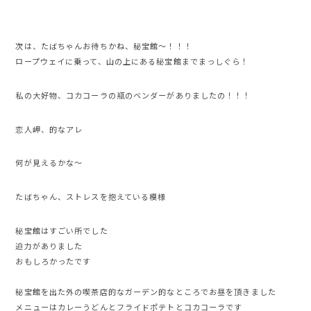
次は、たばちゃんお待ちかね、秘宝館〜！！！
ロープウェイに乗って、山の上にある秘宝館までまっしぐら！
私の大好物、コカコーラの瓶のベンダーがありましたの！！！
恋人岬、的なアレ
何が見えるかな〜
たばちゃん、ストレスを抱えている模様
秘宝館はすごい所でした
迫力がありました
おもしろかったです
秘宝館を出た外の喫茶店的なガーデン的なところでお昼を頂きました
メニューはカレーうどんとフライドポテトとコカコーラです