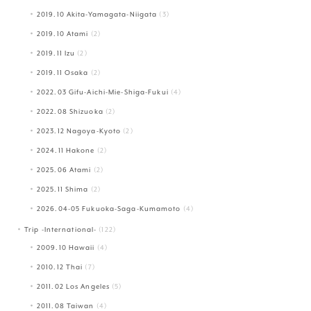
2019.10 Akita-Yamagata-Niigata
(3)
2019.10 Atami
(2)
2019.11 Izu
(2)
2019.11 Osaka
(2)
2022.03 Gifu-Aichi-Mie-Shiga-Fukui
(4)
2022.08 Shizuoka
(2)
2023.12 Nagoya-Kyoto
(2)
2024.11 Hakone
(2)
2025.06 Atami
(2)
2025.11 Shima
(2)
2026.04-05 Fukuoka-Saga-Kumamoto
(4)
Trip -International-
(122)
2009.10 Hawaii
(4)
2010.12 Thai
(7)
2011.02 Los Angeles
(5)
2011.08 Taiwan
(4)