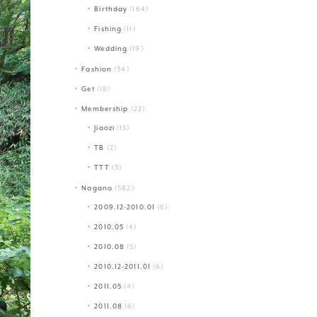
Birthday
(164)
Fishing
(11)
Wedding
(19)
Fashion
(34)
Get
(18)
Membership
(22)
Jiaozi
(15)
TB
(2)
TTT
(3)
Nagano
(582)
2009.12-2010.01
(6)
2010.05
(4)
2010.08
(5)
2010.12-2011.01
(6)
2011.05
(4)
2011.08
(6)