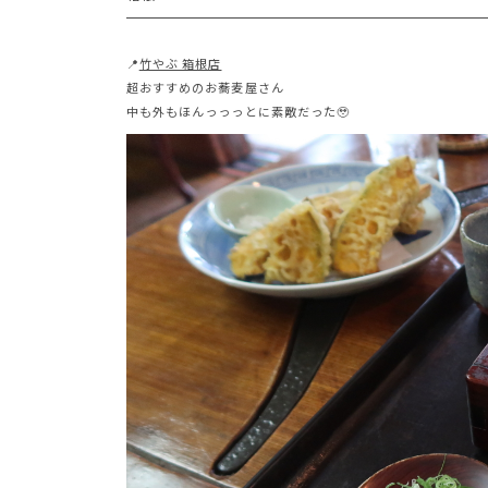
📍
竹やぶ 箱根店
超おすすめのお蕎麦屋さん
中も外もほんっっっとに素敵だった🥹