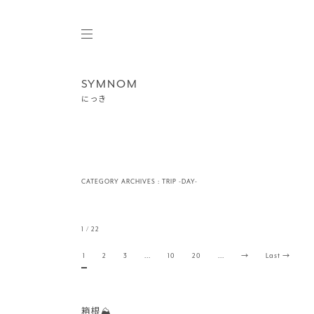
SYMNOM
にっき
CATEGORY ARCHIVES :
TRIP -DAY-
1 / 22
1
2
3
...
10
20
...
→
Last →
箱根⛰️