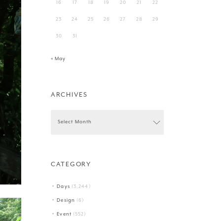
16
17
18
19
20
21
22
23
24
25
26
27
28
29
30
31
« May
ARCHIVES
CATEGORY
Days
(3,244)
Design
(6)
Event
(552)