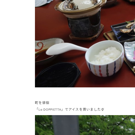
町を徘徊
「La DOPPIETTA」でアイスを買いました🍨