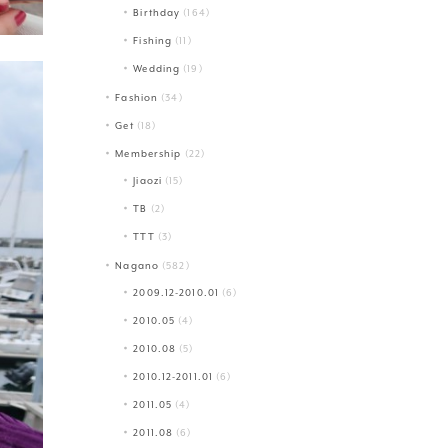
Birthday
(164)
Fishing
(11)
Wedding
(19)
Fashion
(34)
Get
(18)
Membership
(22)
Jiaozi
(15)
TB
(2)
TTT
(3)
Nagano
(582)
2009.12-2010.01
(6)
2010.05
(4)
2010.08
(5)
2010.12-2011.01
(6)
2011.05
(4)
2011.08
(6)