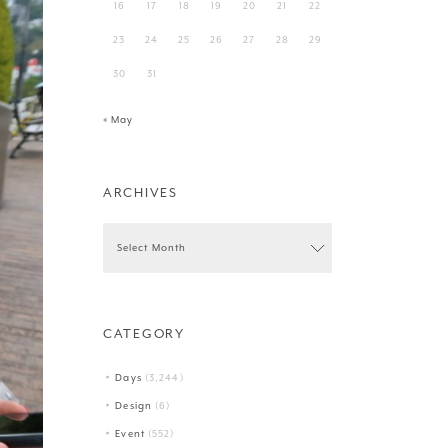
16
17
18
19
20
21
22
23
24
25
26
27
28
29
30
31
« May
ARCHIVES
CATEGORY
Days
(3,244)
Design
(6)
Event
(552)