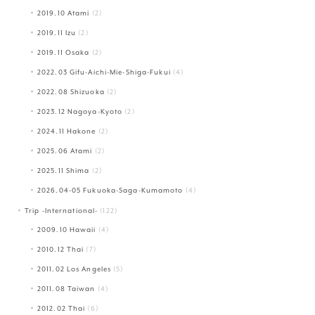
2019.10 Atami
(2)
2019.11 Izu
(2)
2019.11 Osaka
(2)
2022.03 Gifu-Aichi-Mie-Shiga-Fukui
(4)
2022.08 Shizuoka
(2)
2023.12 Nagoya-Kyoto
(2)
2024.11 Hakone
(2)
2025.06 Atami
(2)
2025.11 Shima
(2)
2026.04-05 Fukuoka-Saga-Kumamoto
(4)
Trip -International-
(122)
2009.10 Hawaii
(4)
2010.12 Thai
(7)
2011.02 Los Angeles
(5)
2011.08 Taiwan
(4)
2012.02 Thai
(6)