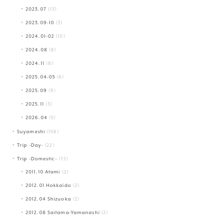
2023.07
(13)
2023.09-10
(3)
2024.01-02
(10)
2024.08
(8)
2024.11
(8)
2025.04-05
(6)
2025.09
(9)
2025.11
(3)
2026.04
(5)
Suyameshi
(158)
Trip -Day-
(22)
Trip -Domestic-
(72)
2011.10 Atami
(2)
2012.01 Hokkaido
(2)
2012.04 Shizuoka
(2)
2012.08 Saitama-Yamanashi
(2)