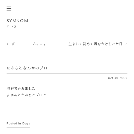
SYMNOM
にっき
Post navigation
←
ずーーーーーん。。。
生まれて初めて酒をかけられた日
→
たぶちとなんかのプロ
Oct
·
30
2009
渋谷で呑みました
まゆみとたぶちとプロと
Posted in
Days