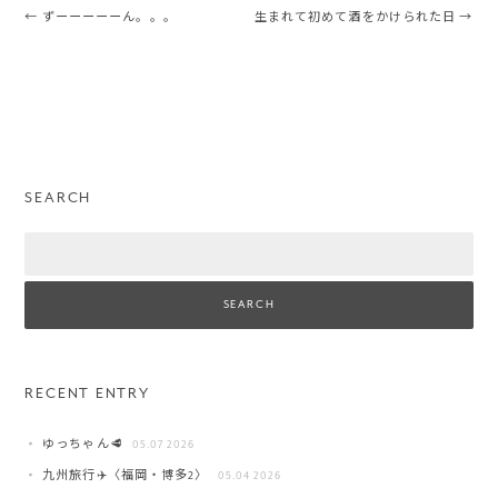
Post navigation
←
ずーーーーーん。。。
生まれて初めて酒をかけられた日
→
SEARCH
Search
RECENT ENTRY
ゆっちゃん🥩
05.07 2026
九州旅行✈️〈福岡・博多2〉
05.04 2026