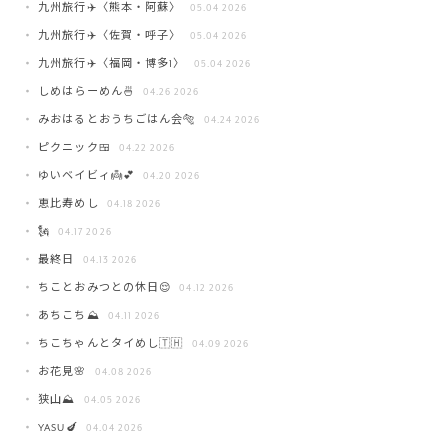
九州旅行✈️〈熊本・阿蘇〉
05.04 2026
九州旅行✈️〈佐賀・呼子〉
05.04 2026
九州旅行✈️〈福岡・博多1〉
05.04 2026
しめはらーめん🍜
04.26 2026
みおはるとおうちごはん会🐅
04.24 2026
ピクニック🍱
04.22 2026
ゆいベイビィ👼💕
04.20 2026
恵比寿めし
04.18 2026
🗽
04.17 2026
最終日
04.13 2026
ちことおみつとの休日😌
04.12 2026
あちこち⛰️
04.11 2026
ちこちゃんとタイめし🇹🇭
04.09 2026
お花見🌸
04.08 2026
狭山⛰️
04.05 2026
YASU🍆
04.04 2026