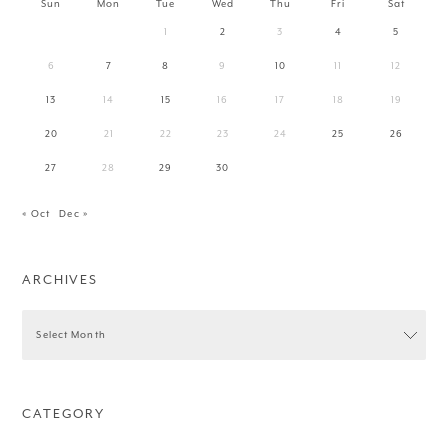
Sun
Mon
Tue
Wed
Thu
Fri
Sat
1
2
3
4
5
6
7
8
9
10
11
12
13
14
15
16
17
18
19
20
21
22
23
24
25
26
27
28
29
30
« Oct
Dec »
ARCHIVES
CATEGORY