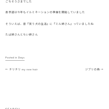
ごちそうさまでした
表参道は今年もイルミネーションの準備を開始していました
そういえば、昔『笑う犬の生活』に『ミル姉さん』っていましたね
たば姉さんとちい姉さん
Posted in
Days
Post navigation
←
チリチリ my new hair
ジブリの森
→