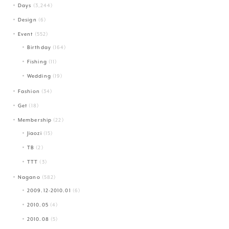
Days
(3,244)
Design
(6)
Event
(552)
Birthday
(164)
Fishing
(11)
Wedding
(19)
Fashion
(34)
Get
(18)
Membership
(22)
Jiaozi
(15)
TB
(2)
TTT
(3)
Nagano
(582)
2009.12-2010.01
(6)
2010.05
(4)
2010.08
(5)