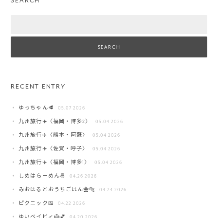
SEARCH
Search
RECENT ENTRY
ゆっちゃん🥩
05.07 2026
九州旅行✈️〈福岡・博多2〉
05.04 2026
九州旅行✈️〈熊本・阿蘇〉
05.04 2026
九州旅行✈️〈佐賀・呼子〉
05.04 2026
九州旅行✈️〈福岡・博多1〉
05.04 2026
しめはらーめん🍜
04.26 2026
みおはるとおうちごはん会🐅
04.24 2026
ピクニック🍱
04.22 2026
ゆいベイビィ👼💕
04.20 2026