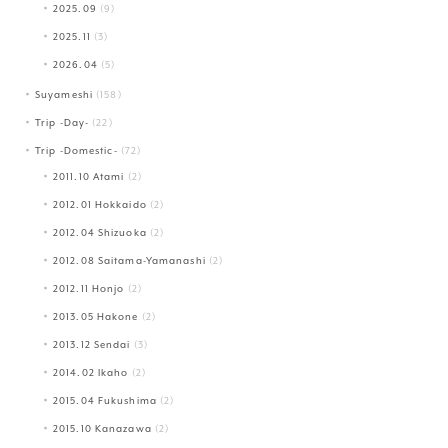
2025.09
(9)
2025.11
(3)
2026.04
(5)
Suyameshi
(158)
Trip -Day-
(22)
Trip -Domestic-
(72)
2011.10 Atami
(2)
2012.01 Hokkaido
(2)
2012.04 Shizuoka
(2)
2012.08 Saitama-Yamanashi
(2)
2012.11 Honjo
(2)
2013.05 Hakone
(2)
2013.12 Sendai
(3)
2014.02 Ikaho
(2)
2015.04 Fukushima
(2)
2015.10 Kanazawa
(2)