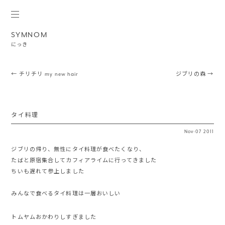
SYMNOM
にっき
Post navigation
←
チリチリ my new hair
ジブリの森
→
タイ料理
Nov
·
07
2011
ジブリの帰り、無性にタイ料理が食べたくなり、
たばと原宿集合してカフィアライムに行ってきました
ちいも遅れて参上しました
みんなで食べるタイ料理は一層おいしい
トムヤムおかわりしすぎました