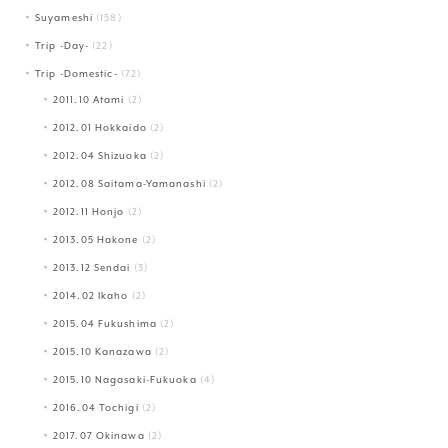
Suyameshi
(158)
Trip -Day-
(22)
Trip -Domestic-
(72)
2011.10 Atami
(2)
2012.01 Hokkaido
(2)
2012.04 Shizuoka
(2)
2012.08 Saitama-Yamanashi
(2)
2012.11 Honjo
(2)
2013.05 Hakone
(2)
2013.12 Sendai
(3)
2014.02 Ikaho
(2)
2015.04 Fukushima
(2)
2015.10 Kanazawa
(2)
2015.10 Nagasaki-Fukuoka
(4)
2016.04 Tochigi
(2)
2017.07 Okinawa
(2)