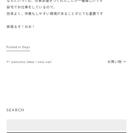
なんといっても、仕事部屋をつくれたことが一番嬉しいです
自宅でお仕事をしているので、
効率よく、作業もしやすい環境があることがとても重要です
頑張るぞ！おお！
Posted in
Days
Post navigation
←
welcome,taba + new nail
お買い物
→
SEARCH
Search