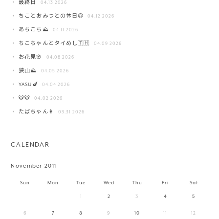
最終日
04.13 2026
ちことおみつとの休日😌
04.12 2026
あちこち⛰️
04.11 2026
ちこちゃんとタイめし🇹🇭
04.09 2026
お花見🌸
04.08 2026
狭山⛰️
04.05 2026
YASU🍆
04.04 2026
🐯🐯
04.02 2026
たばちゃん👩
03.31 2026
CALENDAR
November 2011
Sun
Mon
Tue
Wed
Thu
Fri
Sat
1
2
3
4
5
6
7
8
9
10
11
12