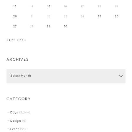
13
14
15
16
17
18
19
20
21
22
23
24
25
26
27
28
29
30
« Oct
Dec »
ARCHIVES
CATEGORY
Days
(3,244)
Design
(6)
Event
(552)