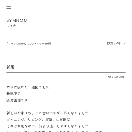
SYMNOM
にっき
Post navigation
←
welcome,taba + new nail
お買い物
→
新居
Nov
·
30
2011
本当に疲れた一週間でした
睡眠不足
疲労困憊です
新しいお家はちょっと古いですが、広くなりました
ダイニング、リビング、寝室、仕事部屋
それぞれ別なので、前より過ごしやすくなりました