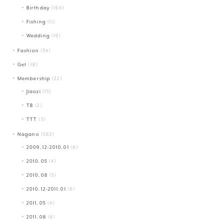
Birthday
(164)
Fishing
(11)
Wedding
(19)
Fashion
(34)
Get
(18)
Membership
(22)
Jiaozi
(15)
TB
(2)
TTT
(3)
Nagano
(582)
2009.12-2010.01
(6)
2010.05
(4)
2010.08
(5)
2010.12-2011.01
(6)
2011.05
(4)
2011.08
(6)