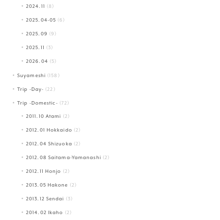
2024.11
(8)
2025.04-05
(6)
2025.09
(9)
2025.11
(3)
2026.04
(5)
Suyameshi
(158)
Trip -Day-
(22)
Trip -Domestic-
(72)
2011.10 Atami
(2)
2012.01 Hokkaido
(2)
2012.04 Shizuoka
(2)
2012.08 Saitama-Yamanashi
(2)
2012.11 Honjo
(2)
2013.05 Hakone
(2)
2013.12 Sendai
(3)
2014.02 Ikaho
(2)