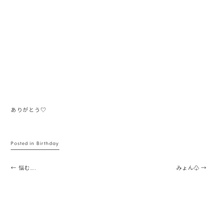
ありがとう♡
Posted in
Birthday
Post navigation
←
悩む….
みょん♧
→