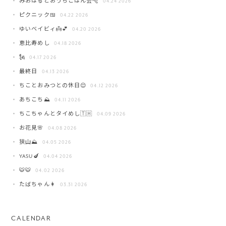
みおはるとおうちごはん会🐅
04.24 2026
ピクニック🍱
04.22 2026
ゆいベイビィ👼💕
04.20 2026
恵比寿めし
04.18 2026
🗽
04.17 2026
最終日
04.13 2026
ちことおみつとの休日😌
04.12 2026
あちこち⛰️
04.11 2026
ちこちゃんとタイめし🇹🇭
04.09 2026
お花見🌸
04.08 2026
狭山⛰️
04.05 2026
YASU🍆
04.04 2026
🐯🐯
04.02 2026
たばちゃん👩
03.31 2026
CALENDAR