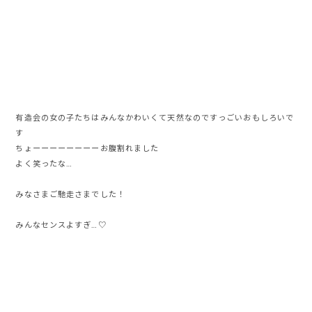
有造会の女の子たちはみんなかわいくて天然なのですっごいおもしろいで
す
ちょーーーーーーーーお腹割れました
よく笑ったな…
みなさまご馳走さまでした！
みんなセンスよすぎ…♡