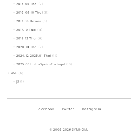
2014.05 Thai
(7)
2016.09-10 Thai
(11)
2017.06 Hawaii
(6)
2017.10 Thai
(11)
2018.12 Thai
(6)
2020.01 Thai
(7)
2024.12-2025.01 Thai
(11)
2025.05 Italia-Spain-Portugal
(13)
Web
(6)
JS
(1)
Facebook
Twitter
Instagram
© 2009-2026 SYMNOM.