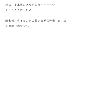
みなさま本当にありがとうーーーー♡
幸せ！！！だったよ！！！
解散後、タイミングの悪い三好も登場しました
切な顔…終わってる…