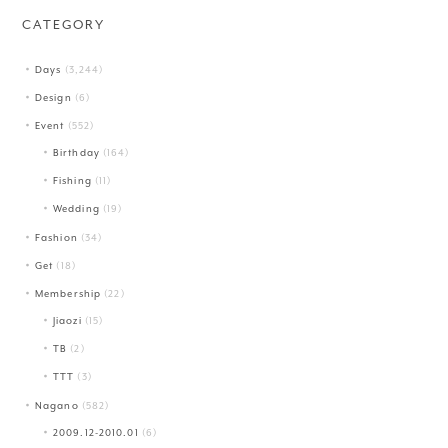
CATEGORY
Days
(3,244)
Design
(6)
Event
(552)
Birthday
(164)
Fishing
(11)
Wedding
(19)
Fashion
(34)
Get
(18)
Membership
(22)
Jiaozi
(15)
TB
(2)
TTT
(3)
Nagano
(582)
2009.12-2010.01
(6)