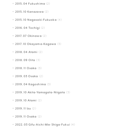
2015.04 Fukushima
(2)
2015.10 Kanazawa
(2)
2015.10 Nagasaki-Fukuoka
(4)
2016.04 Tochigi
(2)
2017.07 Okinawa
(2)
2017.10 Okayama-Kagawa
(3)
2018.04 Atami
(2)
2018.09 Oita
(3)
2018.11 Osaka
(3)
2019.03 Osaka
(2)
2019.04 Kagoshima
(3)
2019.10 Akita-Yamagata-Niigata
(3)
2019.10 Atami
(2)
2019.11 Izu
(2)
2019.11 Osaka
(2)
2022.03 Gifu-Aichi-Mie-Shiga-Fukui
(4)