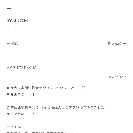
SYMNOM
にっき
Post navigation
←
悩む….
みょん♧
→
MY BIRTHDAY Ⅳ
Nov
·
13
2013
有造会でお誕生日会をやってもらいました＾＾♡
幸せ馬肉デー！！！
の前に原宿集合してJさんにNIKEのウエアを買って頂きました！
走るための！！！
どっすん！