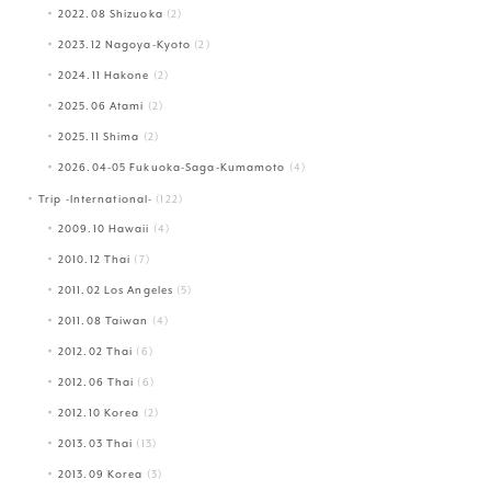
2022.08 Shizuoka
(2)
2023.12 Nagoya-Kyoto
(2)
2024.11 Hakone
(2)
2025.06 Atami
(2)
2025.11 Shima
(2)
2026.04-05 Fukuoka-Saga-Kumamoto
(4)
Trip -International-
(122)
2009.10 Hawaii
(4)
2010.12 Thai
(7)
2011.02 Los Angeles
(5)
2011.08 Taiwan
(4)
2012.02 Thai
(6)
2012.06 Thai
(6)
2012.10 Korea
(2)
2013.03 Thai
(13)
2013.09 Korea
(3)