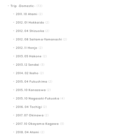
Trip -Domestic-
(72)
2011.10 Atami
(2)
2012.01 Hokkaido
(2)
2012.04 Shizuoka
(2)
2012.08 Saitama-Yamanashi
(2)
2012.11 Honjo
(2)
2013.05 Hakone
(2)
2013.12 Sendai
(3)
2014.02 Ikaho
(2)
2015.04 Fukushima
(2)
2015.10 Kanazawa
(2)
2015.10 Nagasaki-Fukuoka
(4)
2016.04 Tochigi
(2)
2017.07 Okinawa
(2)
2017.10 Okayama-Kagawa
(3)
2018.04 Atami
(2)