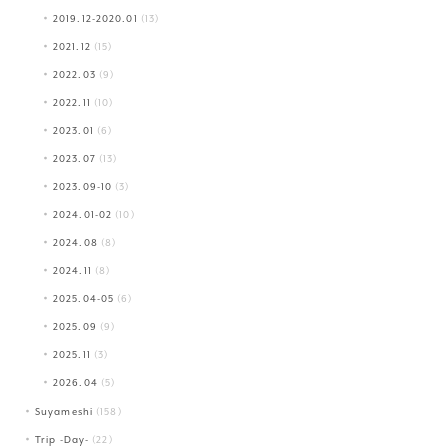
2019.12-2020.01
(13)
2021.12
(15)
2022.03
(9)
2022.11
(10)
2023.01
(6)
2023.07
(13)
2023.09-10
(3)
2024.01-02
(10)
2024.08
(8)
2024.11
(8)
2025.04-05
(6)
2025.09
(9)
2025.11
(3)
2026.04
(5)
Suyameshi
(158)
Trip -Day-
(22)