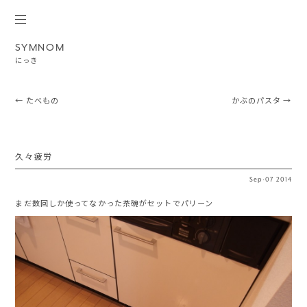
SYMNOM
にっき
Post navigation
←
たべもの
かぶのパスタ
→
久々疲労
Sep
·
07
2014
まだ数回しか使ってなかった茶碗がセットでパリーン