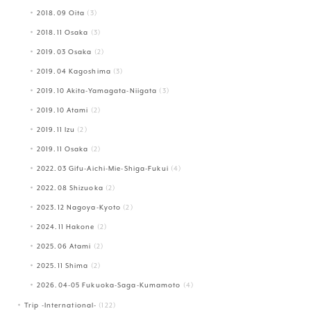
2018.09 Oita
(3)
2018.11 Osaka
(3)
2019.03 Osaka
(2)
2019.04 Kagoshima
(3)
2019.10 Akita-Yamagata-Niigata
(3)
2019.10 Atami
(2)
2019.11 Izu
(2)
2019.11 Osaka
(2)
2022.03 Gifu-Aichi-Mie-Shiga-Fukui
(4)
2022.08 Shizuoka
(2)
2023.12 Nagoya-Kyoto
(2)
2024.11 Hakone
(2)
2025.06 Atami
(2)
2025.11 Shima
(2)
2026.04-05 Fukuoka-Saga-Kumamoto
(4)
Trip -International-
(122)