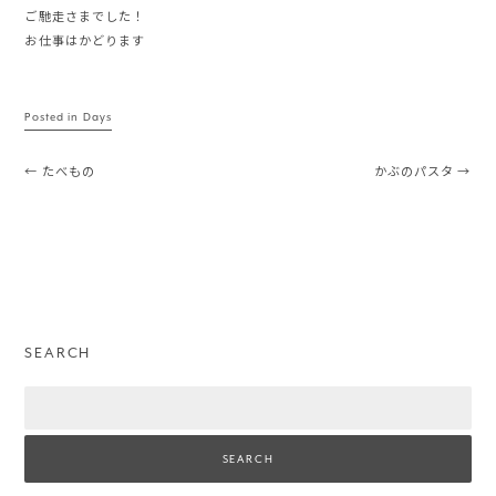
ご馳走さまでした！
お仕事はかどります
Posted in
Days
Post navigation
←
たべもの
かぶのパスタ
→
SEARCH
Search