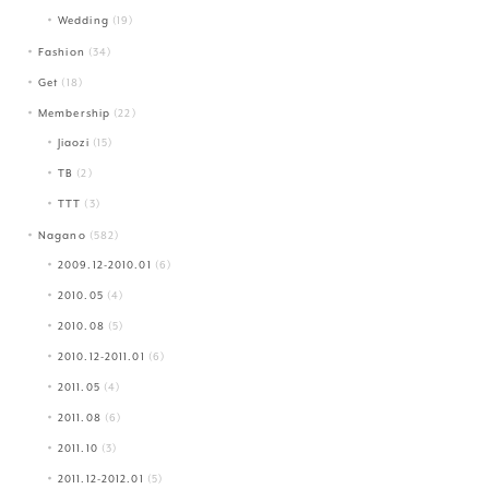
Wedding
(19)
Fashion
(34)
Get
(18)
Membership
(22)
Jiaozi
(15)
TB
(2)
TTT
(3)
Nagano
(582)
2009.12-2010.01
(6)
2010.05
(4)
2010.08
(5)
2010.12-2011.01
(6)
2011.05
(4)
2011.08
(6)
2011.10
(3)
2011.12-2012.01
(5)