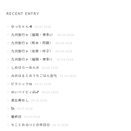
RECENT ENTRY
ゆっちゃん🥩
05.07 2026
九州旅行✈️〈福岡・博多2〉
05.04 2026
九州旅行✈️〈熊本・阿蘇〉
05.04 2026
九州旅行✈️〈佐賀・呼子〉
05.04 2026
九州旅行✈️〈福岡・博多1〉
05.04 2026
しめはらーめん🍜
04.26 2026
みおはるとおうちごはん会🐅
04.24 2026
ピクニック🍱
04.22 2026
ゆいベイビィ👼💕
04.20 2026
恵比寿めし
04.18 2026
🗽
04.17 2026
最終日
04.13 2026
ちことおみつとの休日😌
04.12 2026