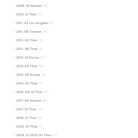
2009.10 Hawaii
(4)
2010.12 Thai
(7)
2011.02 Los Angeles
(5)
2011.08 Taiwan
(4)
2012.02 Thai
(6)
2012.06 Thai
(6)
2012.10 Korea
(2)
2013.03 Thai
(13)
2013.09 Korea
(3)
2014.05 Thai
(7)
2016.09-10 Thai
(11)
2017.06 Hawaii
(6)
2017.10 Thai
(11)
2018.12 Thai
(6)
2020.01 Thai
(7)
2024.12-2025.01 Thai
(11)