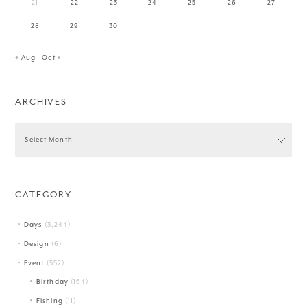
21
22
23
24
25
26
27
28
29
30
« Aug
Oct »
ARCHIVES
CATEGORY
Days
(3,244)
Design
(6)
Event
(552)
Birthday
(164)
Fishing
(11)