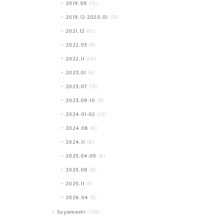
2019.09
(15)
2019.12-2020.01
(13)
2021.12
(15)
2022.03
(9)
2022.11
(10)
2023.01
(6)
2023.07
(13)
2023.09-10
(3)
2024.01-02
(10)
2024.08
(8)
2024.11
(8)
2025.04-05
(6)
2025.09
(9)
2025.11
(3)
2026.04
(5)
Suyameshi
(158)