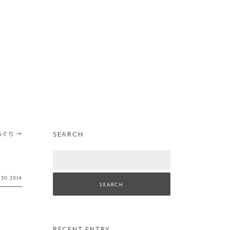
SEARCH
めぐり
→
Search
·
30
2014
RECENT ENTRY