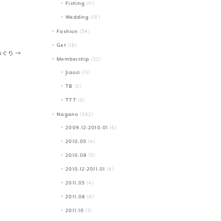
Fishing
(11)
Wedding
(19)
Fashion
(34)
Get
(18)
めぐり
→
Membership
(22)
Jiaozi
(15)
TB
(2)
TTT
(3)
Nagano
(582)
2009.12-2010.01
(6)
2010.05
(4)
2010.08
(5)
2010.12-2011.01
(6)
2011.05
(4)
2011.08
(6)
2011.10
(3)