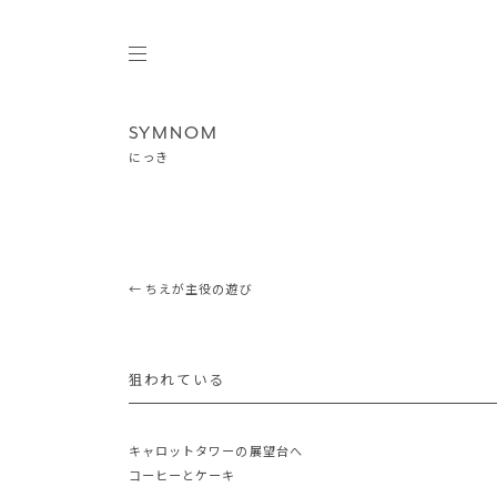
SYMNOM
にっき
Post navigation
←
ちえが主役の遊び
狙われている
キャロットタワーの展望台へ
コーヒーとケーキ