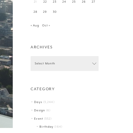
21
22
23
24
25
26
27
28
29
30
« Aug
Oct »
ARCHIVES
CATEGORY
Days
(3,244)
Design
(6)
Event
(552)
Birthday
(164)