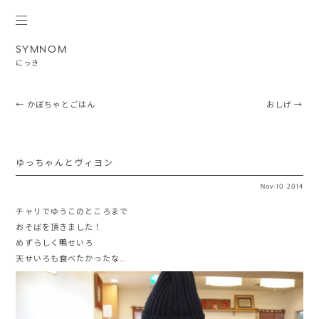
SYMNOM
にっき
Post navigation
←
かぼちゃとごはん
おしげ
→
ゆっちゃんとヴィヨン
Nov
·
10
2014
チャリでゆうこのところまで
おそばを頂きました！
めずらしく鴨せいろ
天せいろも食べたかったな…