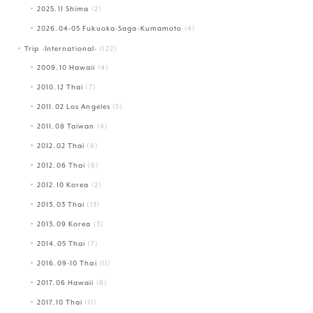
2025.11 Shima
(2)
2026.04-05 Fukuoka-Saga-Kumamoto
(4)
Trip -International-
(122)
2009.10 Hawaii
(4)
2010.12 Thai
(7)
2011.02 Los Angeles
(5)
2011.08 Taiwan
(4)
2012.02 Thai
(6)
2012.06 Thai
(6)
2012.10 Korea
(2)
2013.03 Thai
(13)
2013.09 Korea
(3)
2014.05 Thai
(7)
2016.09-10 Thai
(11)
2017.06 Hawaii
(6)
2017.10 Thai
(11)