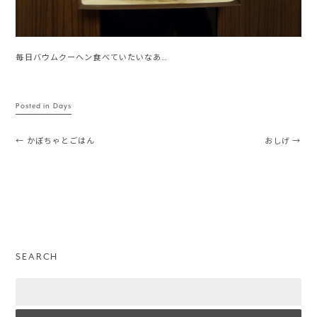
毎日バウムクーヘン食べていたいなあ…
Posted in
Days
Post navigation
←
かぼちゃとごはん
おしげ
→
SEARCH
Search