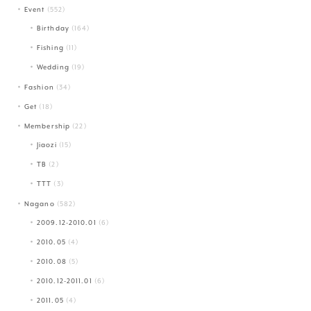
Event
(552)
Birthday
(164)
Fishing
(11)
Wedding
(19)
Fashion
(34)
Get
(18)
Membership
(22)
Jiaozi
(15)
TB
(2)
TTT
(3)
Nagano
(582)
2009.12-2010.01
(6)
2010.05
(4)
2010.08
(5)
2010.12-2011.01
(6)
2011.05
(4)