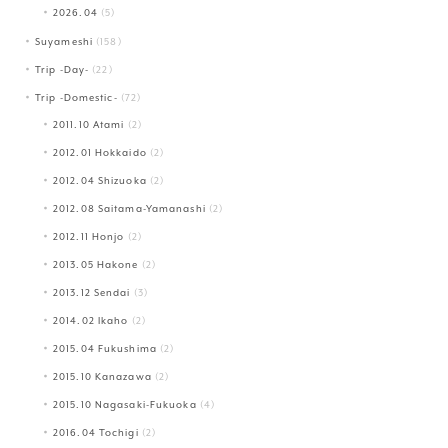
2026.04
(5)
Suyameshi
(158)
Trip -Day-
(22)
Trip -Domestic-
(72)
2011.10 Atami
(2)
2012.01 Hokkaido
(2)
2012.04 Shizuoka
(2)
2012.08 Saitama-Yamanashi
(2)
2012.11 Honjo
(2)
2013.05 Hakone
(2)
2013.12 Sendai
(3)
2014.02 Ikaho
(2)
2015.04 Fukushima
(2)
2015.10 Kanazawa
(2)
2015.10 Nagasaki-Fukuoka
(4)
2016.04 Tochigi
(2)