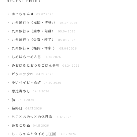
RECENT ENTRY
ゆっちゃん🥩
05.07 2026
九州旅行✈️〈福岡・博多2〉
05.04 2026
九州旅行✈️〈熊本・阿蘇〉
05.04 2026
九州旅行✈️〈佐賀・呼子〉
05.04 2026
九州旅行✈️〈福岡・博多1〉
05.04 2026
しめはらーめん🍜
04.26 2026
みおはるとおうちごはん会🐅
04.24 2026
ピクニック🍱
04.22 2026
ゆいベイビィ👼💕
04.20 2026
恵比寿めし
04.18 2026
🗽
04.17 2026
最終日
04.13 2026
ちことおみつとの休日😌
04.12 2026
あちこち⛰️
04.11 2026
ちこちゃんとタイめし🇹🇭
04.09 2026