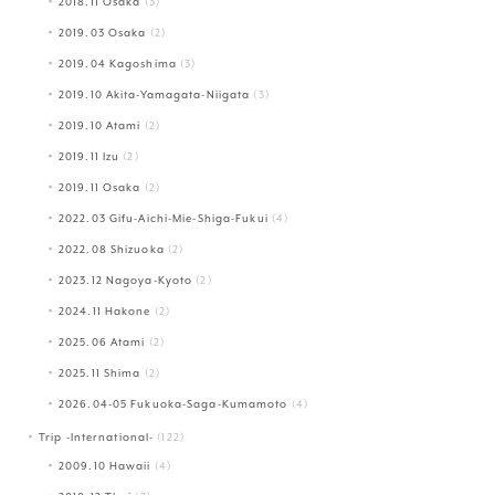
2018.11 Osaka
(3)
2019.03 Osaka
(2)
2019.04 Kagoshima
(3)
2019.10 Akita-Yamagata-Niigata
(3)
2019.10 Atami
(2)
2019.11 Izu
(2)
2019.11 Osaka
(2)
2022.03 Gifu-Aichi-Mie-Shiga-Fukui
(4)
2022.08 Shizuoka
(2)
2023.12 Nagoya-Kyoto
(2)
2024.11 Hakone
(2)
2025.06 Atami
(2)
2025.11 Shima
(2)
2026.04-05 Fukuoka-Saga-Kumamoto
(4)
Trip -International-
(122)
2009.10 Hawaii
(4)