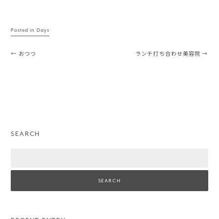
Posted in
Days
Post navigation
←
おつつ
ランチ打ち合わせ美容院
→
SEARCH
Search