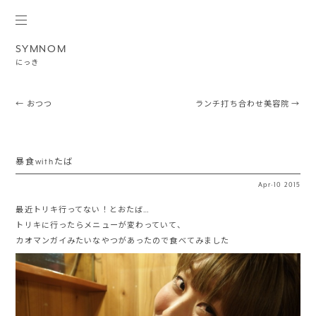
SYMNOM
にっき
Post navigation
←
おつつ
ランチ打ち合わせ美容院
→
暴食withたば
Apr
·
10
2015
最近トリキ行ってない！とおたば…
トリキに行ったらメニューが変わっていて、
カオマンガイみたいなやつがあったので食べてみました