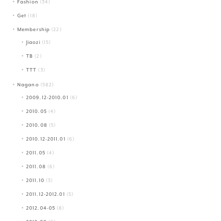
Fashion
(34)
Get
(18)
Membership
(22)
Jiaozi
(15)
TB
(2)
TTT
(3)
Nagano
(582)
2009.12-2010.01
(6)
2010.05
(4)
2010.08
(5)
2010.12-2011.01
(6)
2011.05
(4)
2011.08
(6)
2011.10
(3)
2011.12-2012.01
(5)
2012.04-05
(8)