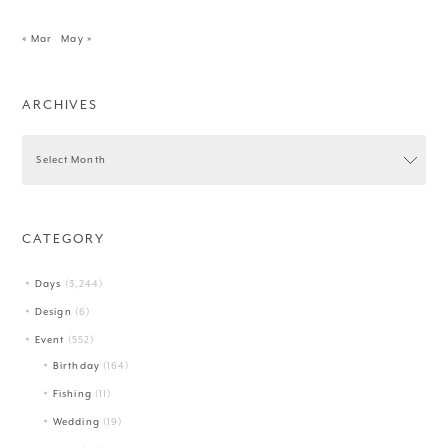
« Mar
May »
ARCHIVES
CATEGORY
Days
(3,244)
Design
(6)
Event
(552)
Birthday
(164)
Fishing
(11)
Wedding
(19)