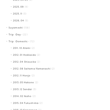
2025.04-05
(6)
2025.09
(9)
2025.11
(3)
2026.04
(5)
Suyameshi
(158)
Trip -Day-
(22)
Trip -Domestic-
(72)
2011.10 Atami
(2)
2012.01 Hokkaido
(2)
2012.04 Shizuoka
(2)
2012.08 Saitama-Yamanashi
(2)
2012.11 Honjo
(2)
2013.05 Hakone
(2)
2013.12 Sendai
(3)
2014.02 Ikaho
(2)
2015.04 Fukushima
(2)