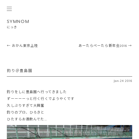
SYMNOM
にっき
Post navigation
←
おかん東京上陸
あーたらぺーたら新年会2016
→
釣り＠豊島園
Jan
·
24
2016
釣りをしに豊島園へ行ってきました
ずーーーーっと行く行くでようやくです
久しぶりすぎて大興奮
釣りのプロ、ひろきと
ひたすらお酒飲んでた…