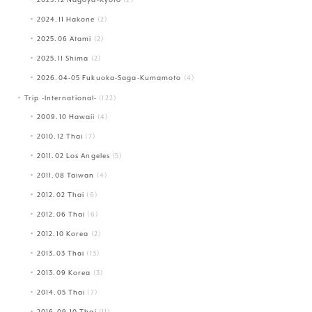
2023.12 Nagoya-Kyoto
(2)
2024.11 Hakone
(2)
2025.06 Atami
(2)
2025.11 Shima
(2)
2026.04-05 Fukuoka-Saga-Kumamoto
(4)
Trip -International-
(122)
2009.10 Hawaii
(4)
2010.12 Thai
(7)
2011.02 Los Angeles
(5)
2011.08 Taiwan
(4)
2012.02 Thai
(6)
2012.06 Thai
(6)
2012.10 Korea
(2)
2013.03 Thai
(13)
2013.09 Korea
(3)
2014.05 Thai
(7)