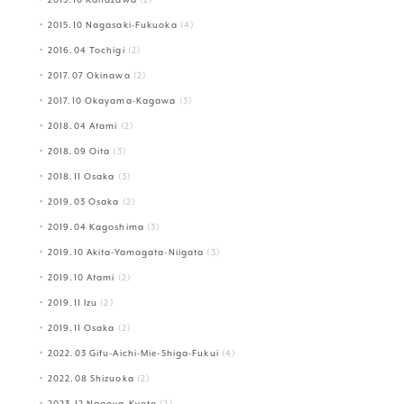
2015.10 Kanazawa
(2)
2015.10 Nagasaki-Fukuoka
(4)
2016.04 Tochigi
(2)
2017.07 Okinawa
(2)
2017.10 Okayama-Kagawa
(3)
2018.04 Atami
(2)
2018.09 Oita
(3)
2018.11 Osaka
(3)
2019.03 Osaka
(2)
2019.04 Kagoshima
(3)
2019.10 Akita-Yamagata-Niigata
(3)
2019.10 Atami
(2)
2019.11 Izu
(2)
2019.11 Osaka
(2)
2022.03 Gifu-Aichi-Mie-Shiga-Fukui
(4)
2022.08 Shizuoka
(2)