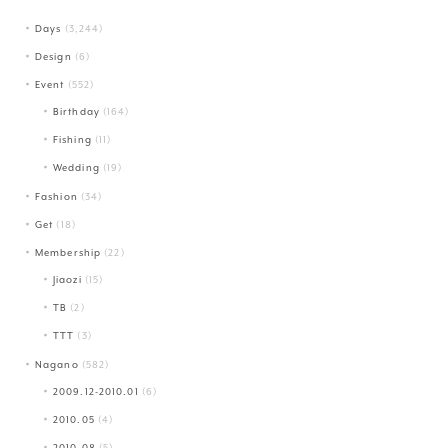
Days
(3,244)
Design
(6)
Event
(552)
Birthday
(164)
Fishing
(11)
Wedding
(19)
Fashion
(34)
Get
(18)
Membership
(22)
Jiaozi
(15)
TB
(2)
TTT
(3)
Nagano
(582)
2009.12-2010.01
(6)
2010.05
(4)