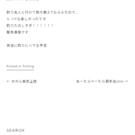
釣り名人と行けて色々教えてもらえたので、
とっても楽しかったです
釣りたのしすぎ！！！！！！
緊急事態です
完全に釣りにハマる予定
Posted in
Fishing
Post navigation
←
おかん東京上陸
あーたらぺーたら新年会2016
→
SEARCH