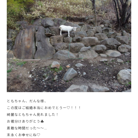
ともちゃん、だんな様、
この度はご結婚本当におめでとうー♡！！！
綺麗なともちゃん見れました！
お裾分けありがとう♣︎
素敵な時間だった〜〜…
末永くお幸せにね♡