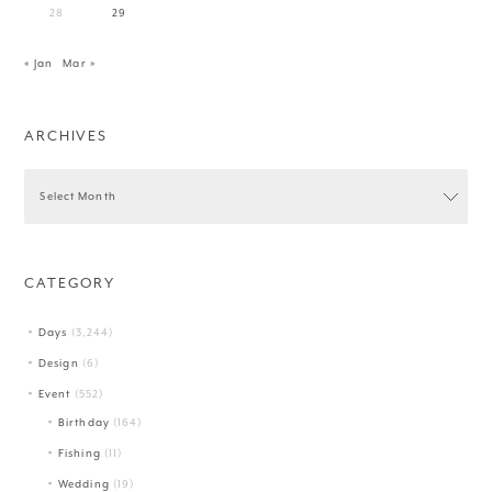
28
29
« Jan
Mar »
ARCHIVES
CATEGORY
Days
(3,244)
Design
(6)
Event
(552)
Birthday
(164)
Fishing
(11)
Wedding
(19)