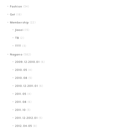
Fashion
(34)
Get
(18)
Membership
(22)
Jiaozi
(15)
TB
(2)
TTT
(3)
Nagano
(582)
2009.12-2010.01
(6)
2010.05
(4)
2010.08
(5)
2010.12-2011.01
(6)
2011.05
(4)
2011.08
(6)
2011.10
(3)
2011.12-2012.01
(5)
2012.04-05
(8)