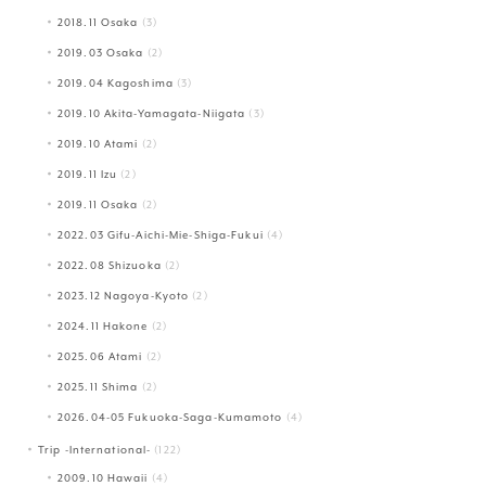
2018.11 Osaka
(3)
2019.03 Osaka
(2)
2019.04 Kagoshima
(3)
2019.10 Akita-Yamagata-Niigata
(3)
2019.10 Atami
(2)
2019.11 Izu
(2)
2019.11 Osaka
(2)
2022.03 Gifu-Aichi-Mie-Shiga-Fukui
(4)
2022.08 Shizuoka
(2)
2023.12 Nagoya-Kyoto
(2)
2024.11 Hakone
(2)
2025.06 Atami
(2)
2025.11 Shima
(2)
2026.04-05 Fukuoka-Saga-Kumamoto
(4)
Trip -International-
(122)
2009.10 Hawaii
(4)