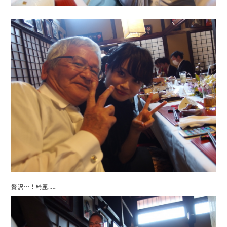
贅沢〜！綺麗……