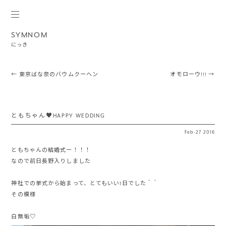
SYMNOM
にっき
Post navigation
←
東京ばな奈のバウムクーヘン
オモローウ!!!
→
ともちゃん♥HAPPY WEDDING
Feb
·
27
2016
ともちゃんの結婚式ー！！！
なので前日長野入りしました
神社での挙式から始まって、とてもいい1日でした＾＾
その模様
白無垢♡