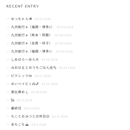
RECENT ENTRY
ゆっちゃん🥩
05.07 2026
九州旅行✈️〈福岡・博多2〉
05.04 2026
九州旅行✈️〈熊本・阿蘇〉
05.04 2026
九州旅行✈️〈佐賀・呼子〉
05.04 2026
九州旅行✈️〈福岡・博多1〉
05.04 2026
しめはらーめん🍜
04.26 2026
みおはるとおうちごはん会🐅
04.24 2026
ピクニック🍱
04.22 2026
ゆいベイビィ👼💕
04.20 2026
恵比寿めし
04.18 2026
🗽
04.17 2026
最終日
04.13 2026
ちことおみつとの休日😌
04.12 2026
あちこち⛰️
04.11 2026