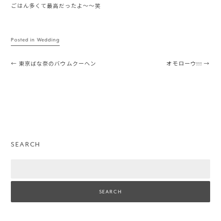
ごはん多くて最高だったよ〜〜笑
Posted in
Wedding
Post navigation
←
東京ばな奈のバウムクーヘン
オモローウ!!!
→
SEARCH
Search