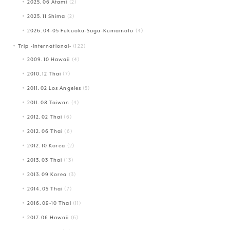
2025.06 Atami
(2)
2025.11 Shima
(2)
2026.04-05 Fukuoka-Saga-Kumamoto
(4)
Trip -International-
(122)
2009.10 Hawaii
(4)
2010.12 Thai
(7)
2011.02 Los Angeles
(5)
2011.08 Taiwan
(4)
2012.02 Thai
(6)
2012.06 Thai
(6)
2012.10 Korea
(2)
2013.03 Thai
(13)
2013.09 Korea
(3)
2014.05 Thai
(7)
2016.09-10 Thai
(11)
2017.06 Hawaii
(6)