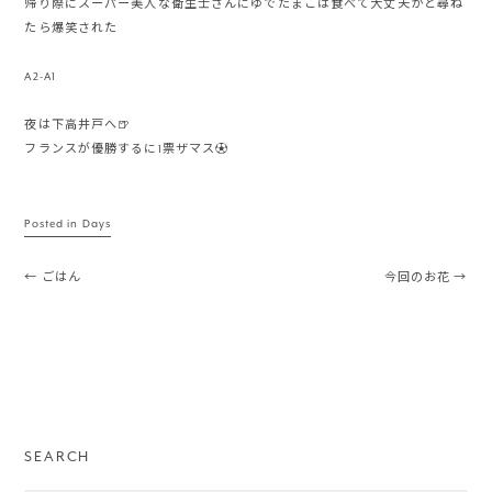
帰り際にスーパー美人な衛生士さんにゆでたまごは食べて大丈夫かと尋ね
たら爆笑された
A2-A1
夜は下高井戸へ🍺
フランスが優勝するに1票ザマス⚽️
Posted in
Days
Post navigation
←
ごはん
今回のお花
→
SEARCH