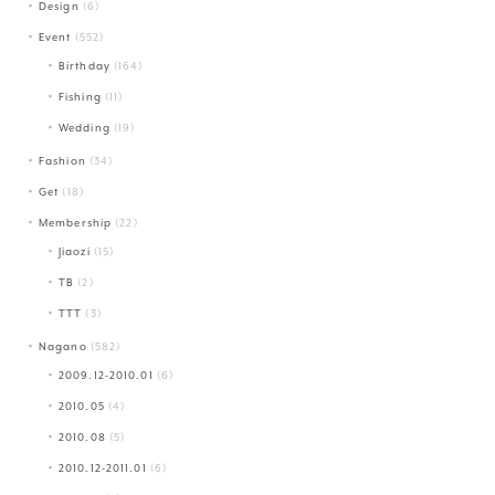
Design
(6)
Event
(552)
Birthday
(164)
Fishing
(11)
Wedding
(19)
Fashion
(34)
Get
(18)
Membership
(22)
Jiaozi
(15)
TB
(2)
TTT
(3)
Nagano
(582)
2009.12-2010.01
(6)
2010.05
(4)
2010.08
(5)
2010.12-2011.01
(6)