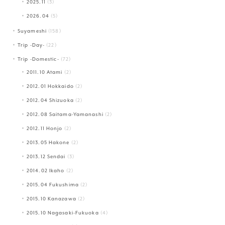
2025.11
(3)
2026.04
(5)
Suyameshi
(158)
Trip -Day-
(22)
Trip -Domestic-
(72)
2011.10 Atami
(2)
2012.01 Hokkaido
(2)
2012.04 Shizuoka
(2)
2012.08 Saitama-Yamanashi
(2)
2012.11 Honjo
(2)
2013.05 Hakone
(2)
2013.12 Sendai
(3)
2014.02 Ikaho
(2)
2015.04 Fukushima
(2)
2015.10 Kanazawa
(2)
2015.10 Nagasaki-Fukuoka
(4)