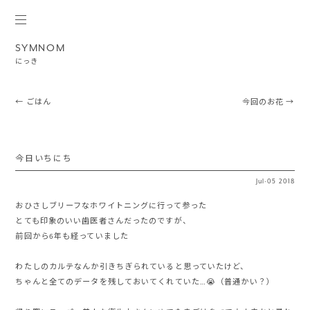
SYMNOM
にっき
Post navigation
←
ごはん
今回のお花
→
今日いちにち
Jul
·
05
2018
おひさしブリーフなホワイトニングに行って参った
とても印象のいい歯医者さんだったのですが、
前回から6年も経っていました
わたしのカルテなんか引きちぎられていると思っていたけど、
ちゃんと全てのデータを残しておいてくれていた…😭（普通かい？）