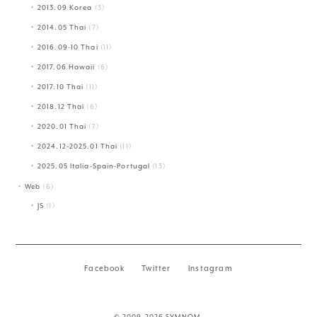
2013.09 Korea
(3)
2014.05 Thai
(7)
2016.09-10 Thai
(11)
2017.06 Hawaii
(6)
2017.10 Thai
(11)
2018.12 Thai
(6)
2020.01 Thai
(7)
2024.12-2025.01 Thai
(11)
2025.05 Italia-Spain-Portugal
(13)
Web
(6)
JS
(1)
Facebook
Twitter
Instagram
© 2009-2026 SYMNOM.