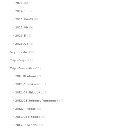
2024.08
(8)
2024.11
(8)
2025.04-05
(6)
2025.09
(9)
2025.11
(3)
2026.04
(5)
Suyameshi
(158)
Trip -Day-
(22)
Trip -Domestic-
(72)
2011.10 Atami
(2)
2012.01 Hokkaido
(2)
2012.04 Shizuoka
(2)
2012.08 Saitama-Yamanashi
(2)
2012.11 Honjo
(2)
2013.05 Hakone
(2)
2013.12 Sendai
(3)