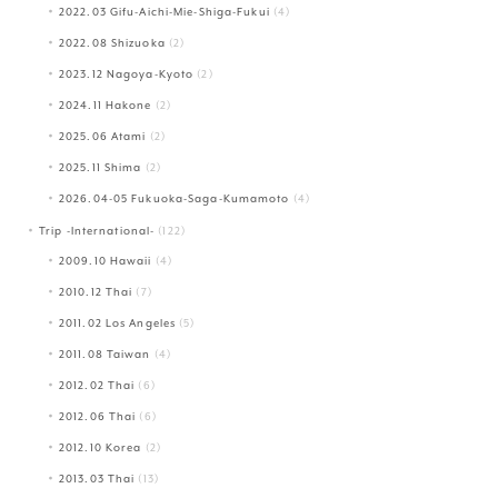
2022.03 Gifu-Aichi-Mie-Shiga-Fukui
(4)
2022.08 Shizuoka
(2)
2023.12 Nagoya-Kyoto
(2)
2024.11 Hakone
(2)
2025.06 Atami
(2)
2025.11 Shima
(2)
2026.04-05 Fukuoka-Saga-Kumamoto
(4)
Trip -International-
(122)
2009.10 Hawaii
(4)
2010.12 Thai
(7)
2011.02 Los Angeles
(5)
2011.08 Taiwan
(4)
2012.02 Thai
(6)
2012.06 Thai
(6)
2012.10 Korea
(2)
2013.03 Thai
(13)