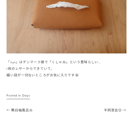
「nys」はデンマーク語で「くしゃみ」という意味らしい…
1枚のレザーからできていて、
縫い目が一切ないところがお気に入りです🤩
Posted in
Days
Post navigation
←
晩白柚風呂♨️
半同窓会😉
→