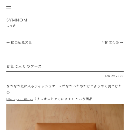
SYMNOM
にっき
Post navigation
←
晩白柚風呂♨️
半同窓会😉
→
お気に入りのケース
Feb
·
29
2020
なかなか気に入るティッシュケースがなかったのだけどようやく見つけた
😊
lille og storのnys
（リレオストアのにゅす）という商品