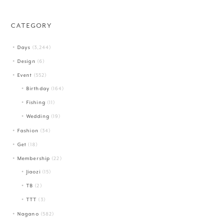
CATEGORY
Days
(3,244)
Design
(6)
Event
(552)
Birthday
(164)
Fishing
(11)
Wedding
(19)
Fashion
(34)
Get
(18)
Membership
(22)
Jiaozi
(15)
TB
(2)
TTT
(3)
Nagano
(582)