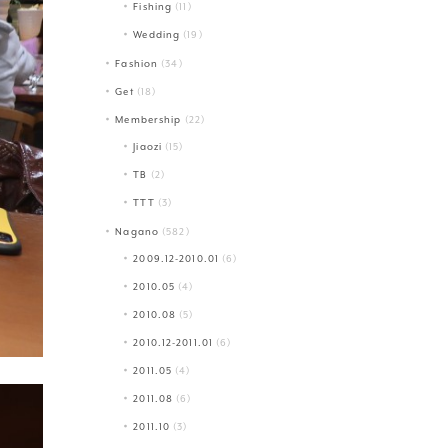
Fishing
(11)
Wedding
(19)
Fashion
(34)
Get
(18)
Membership
(22)
Jiaozi
(15)
TB
(2)
TTT
(3)
Nagano
(582)
2009.12-2010.01
(6)
2010.05
(4)
2010.08
(5)
2010.12-2011.01
(6)
2011.05
(4)
2011.08
(6)
2011.10
(3)