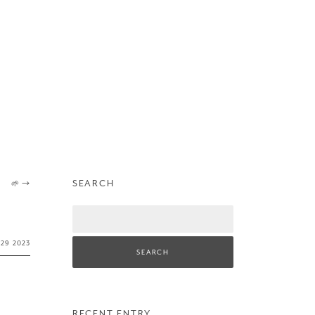
SEARCH
🌱
→
Search
·
29
2023
RECENT ENTRY