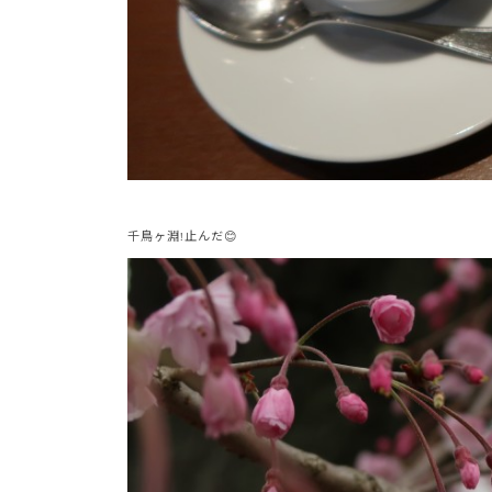
千鳥ヶ淵!止んだ😊