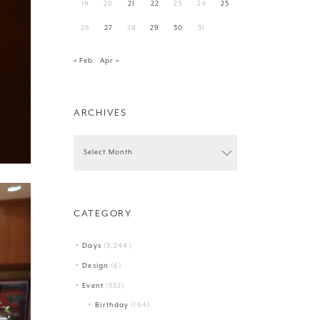
19
20
21
22
23
24
25
26
27
28
29
30
31
« Feb
Apr »
ARCHIVES
CATEGORY
Days
(3,244)
Design
(6)
Event
(552)
Birthday
(164)