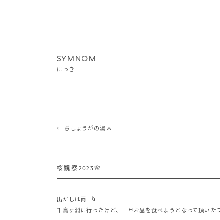
SYMNOM
にっき
Post navigation
←
🍜しょうがの湯♨️
桜観察2023🌸
出だしは雨…🌀
千鳥ヶ淵に行ったけど、一旦お昼を食べようとなって頂いたフ