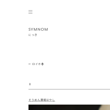
SYMNOM
にっき
Post navigation
←
ロイホ🦍
🍢
そうめん酒場はやし