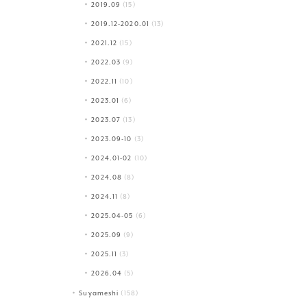
2019.09
(15)
2019.12-2020.01
(13)
2021.12
(15)
2022.03
(9)
2022.11
(10)
2023.01
(6)
2023.07
(13)
2023.09-10
(3)
2024.01-02
(10)
2024.08
(8)
2024.11
(8)
2025.04-05
(6)
2025.09
(9)
2025.11
(3)
2026.04
(5)
Suyameshi
(158)