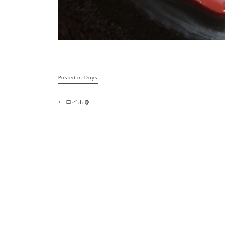
Posted in
Days
Post navigation
←
ロイホ🦍