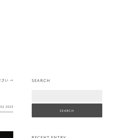
SEARCH
ださい
→
Search
·
02
2023
RECENT ENTRY