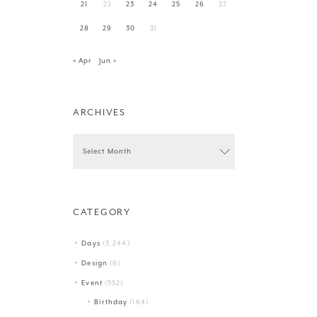
21
22
23
24
25
26
27
28
29
30
31
« Apr
Jun »
ARCHIVES
CATEGORY
Days
(3,244)
Design
(6)
Event
(552)
Birthday
(164)