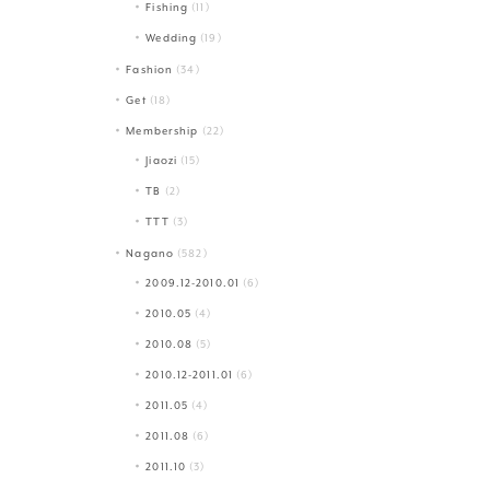
Fishing
(11)
Wedding
(19)
Fashion
(34)
Get
(18)
Membership
(22)
Jiaozi
(15)
TB
(2)
TTT
(3)
Nagano
(582)
2009.12-2010.01
(6)
2010.05
(4)
2010.08
(5)
2010.12-2011.01
(6)
2011.05
(4)
2011.08
(6)
2011.10
(3)