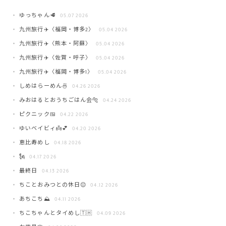
ゆっちゃん🥩
05.07 2026
九州旅行✈️〈福岡・博多2〉
05.04 2026
九州旅行✈️〈熊本・阿蘇〉
05.04 2026
九州旅行✈️〈佐賀・呼子〉
05.04 2026
九州旅行✈️〈福岡・博多1〉
05.04 2026
しめはらーめん🍜
04.26 2026
みおはるとおうちごはん会🐅
04.24 2026
ピクニック🍱
04.22 2026
ゆいベイビィ👼💕
04.20 2026
恵比寿めし
04.18 2026
🗽
04.17 2026
最終日
04.13 2026
ちことおみつとの休日😌
04.12 2026
あちこち⛰️
04.11 2026
ちこちゃんとタイめし🇹🇭
04.09 2026