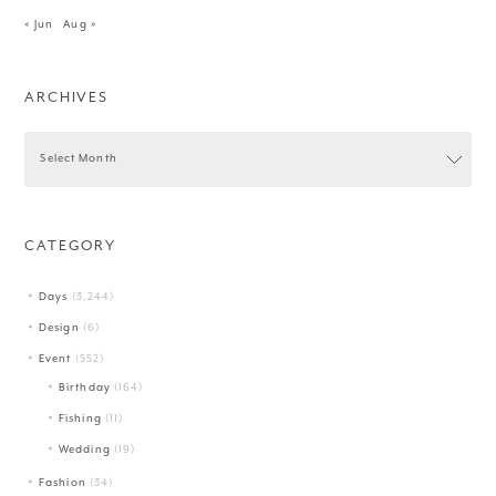
« Jun
Aug »
ARCHIVES
CATEGORY
Days
(3,244)
Design
(6)
Event
(552)
Birthday
(164)
Fishing
(11)
Wedding
(19)
Fashion
(34)