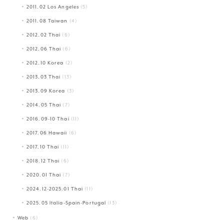
2011.02 Los Angeles
(5)
2011.08 Taiwan
(4)
2012.02 Thai
(6)
2012.06 Thai
(6)
2012.10 Korea
(2)
2013.03 Thai
(13)
2013.09 Korea
(3)
2014.05 Thai
(7)
2016.09-10 Thai
(11)
2017.06 Hawaii
(6)
2017.10 Thai
(11)
2018.12 Thai
(6)
2020.01 Thai
(7)
2024.12-2025.01 Thai
(11)
2025.05 Italia-Spain-Portugal
(13)
Web
(6)