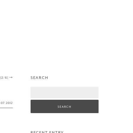
SEARCH
 [2/6]
→
Search
·
07
2012
RECENT ENTRY