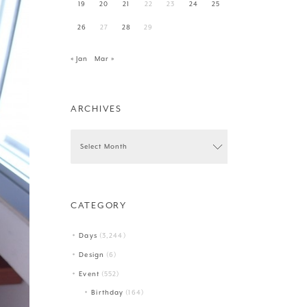
19
20
21
22
23
24
25
26
27
28
29
« Jan
Mar »
ARCHIVES
CATEGORY
Days
(3,244)
Design
(6)
Event
(552)
Birthday
(164)