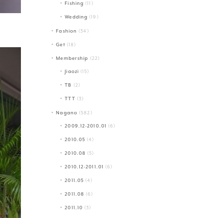
Fishing
(11)
Wedding
(19)
Fashion
(34)
Get
(18)
Membership
(22)
Jiaozi
(15)
TB
(2)
TTT
(3)
Nagano
(582)
2009.12-2010.01
(6)
2010.05
(4)
2010.08
(5)
2010.12-2011.01
(6)
2011.05
(4)
2011.08
(6)
2011.10
(3)