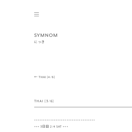
SYMNOM
にっき
Post navigation
←
THAI [4/6]
THAI [3/6]
==================================
+++ 3日目 2/4 SAT +++