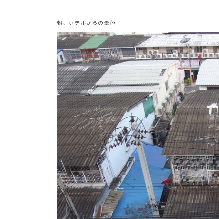
==================================
朝、ホテルからの景色