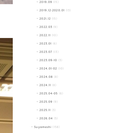
2019.09
(15)
2019.12-2020.01
(13)
2021.12
(15)
2022.03
(9)
2022.11
(10)
2023.01
(6)
2023.07
(13)
2023.09-10
(3)
2024.01-02
(10)
2024.08
(8)
2024.11
(8)
2025.04-05
(6)
2025.09
(9)
2025.11
(3)
2026.04
(5)
Suyameshi
(158)