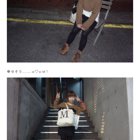
幸せそう……….w♡w M！