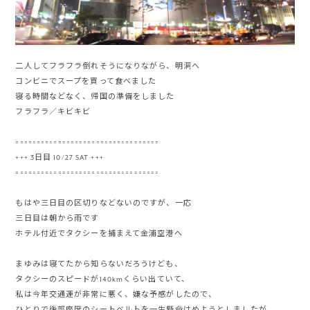
二人してフラフラ倒れそうになりながら、明洞へ
コンビニでスープを買って食べました
寝る時間などなく、帰国の準備をしました
フラフラ／キビキビ
==================================
+++ 3日目 10/27 SAT +++
==================================
もはや三日目の区切りなどないのですが、一応
三日目は朝から雨です
ホテル付近でタクシーを捕まえて金浦空港へ
まゆみは寝てたから知らないだろうけども、
タクシーのスピードが140kmくらい出ていて、
私は今年交通運が非常に悪く、嫌な予感がしたので、
ひとりで後部座席のシートベルトを一生懸命はめようとしましたが、