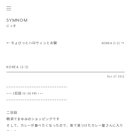
SYMNOM
にっき
Post navigation
←
ちょびっとハロウィンとお鍋
KOREA [1/2]
→
KOREA [2/2]
Oct
·
27
2012
==================================
+++ 2日目 10/26 FRI +++
==================================
二日目
明洞でまゆみのショッピングです
そして、カレーが食べたくなったので、街で見つけたカレー屋さんに入り