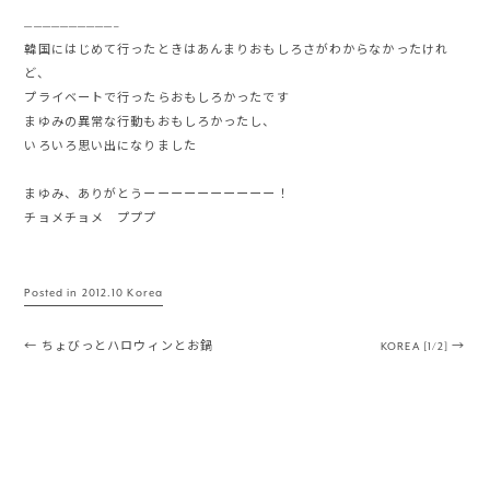
——————————–
韓国にはじめて行ったときはあんまりおもしろさがわからなかったけれ
ど、
プライベートで行ったらおもしろかったです
まゆみの異常な行動もおもしろかったし、
いろいろ思い出になりました
まゆみ、ありがとうーーーーーーーーーー！
チョメチョメ プププ
Posted in
2012.10 Korea
Post navigation
←
ちょびっとハロウィンとお鍋
KOREA [1/2]
→