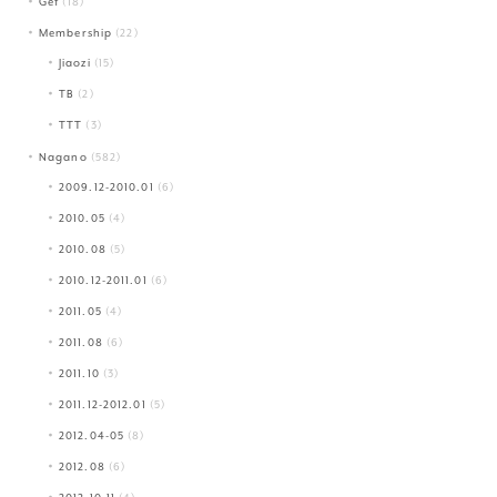
Get
(18)
Membership
(22)
Jiaozi
(15)
TB
(2)
TTT
(3)
Nagano
(582)
2009.12-2010.01
(6)
2010.05
(4)
2010.08
(5)
2010.12-2011.01
(6)
2011.05
(4)
2011.08
(6)
2011.10
(3)
2011.12-2012.01
(5)
2012.04-05
(8)
2012.08
(6)