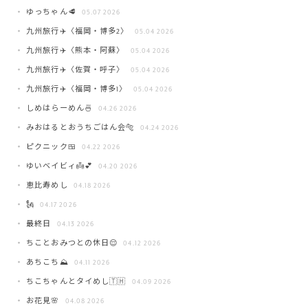
ゆっちゃん🥩
05.07 2026
九州旅行✈️〈福岡・博多2〉
05.04 2026
九州旅行✈️〈熊本・阿蘇〉
05.04 2026
九州旅行✈️〈佐賀・呼子〉
05.04 2026
九州旅行✈️〈福岡・博多1〉
05.04 2026
しめはらーめん🍜
04.26 2026
みおはるとおうちごはん会🐅
04.24 2026
ピクニック🍱
04.22 2026
ゆいベイビィ👼💕
04.20 2026
恵比寿めし
04.18 2026
🗽
04.17 2026
最終日
04.13 2026
ちことおみつとの休日😌
04.12 2026
あちこち⛰️
04.11 2026
ちこちゃんとタイめし🇹🇭
04.09 2026
お花見🌸
04.08 2026