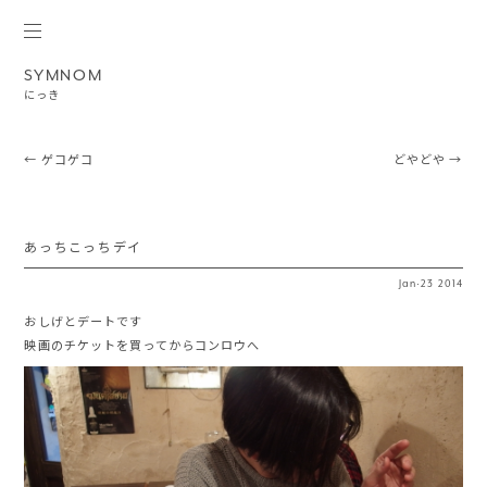
SYMNOM
にっき
Post navigation
←
ゲコゲコ
どやどや
→
あっちこっちデイ
Jan
·
23
2014
おしげとデートです
映画のチケットを買ってからコンロウへ