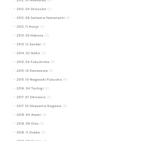
2012.01 Hokkaido
(2)
2012.04 Shizuoka
(2)
2012.08 Saitama-Yamanashi
(2)
2012.11 Honjo
(2)
2013.05 Hakone
(2)
2013.12 Sendai
(3)
2014.02 Ikaho
(2)
2015.04 Fukushima
(2)
2015.10 Kanazawa
(2)
2015.10 Nagasaki-Fukuoka
(4)
2016.04 Tochigi
(2)
2017.07 Okinawa
(2)
2017.10 Okayama-Kagawa
(3)
2018.04 Atami
(2)
2018.09 Oita
(3)
2018.11 Osaka
(3)