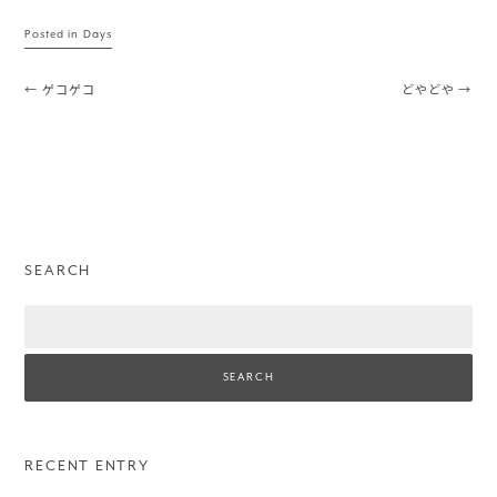
Posted in
Days
Post navigation
←
ゲコゲコ
どやどや
→
SEARCH
Search
RECENT ENTRY