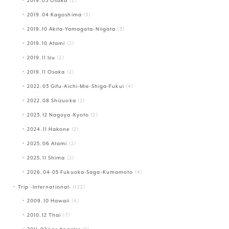
2019.03 Osaka
(2)
2019.04 Kagoshima
(3)
2019.10 Akita-Yamagata-Niigata
(3)
2019.10 Atami
(2)
2019.11 Izu
(2)
2019.11 Osaka
(2)
2022.03 Gifu-Aichi-Mie-Shiga-Fukui
(4)
2022.08 Shizuoka
(2)
2023.12 Nagoya-Kyoto
(2)
2024.11 Hakone
(2)
2025.06 Atami
(2)
2025.11 Shima
(2)
2026.04-05 Fukuoka-Saga-Kumamoto
(4)
Trip -International-
(122)
2009.10 Hawaii
(4)
2010.12 Thai
(7)