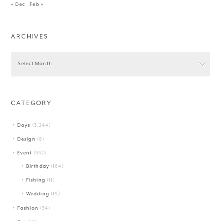
« Dec
Feb »
ARCHIVES
CATEGORY
Days
(3,244)
Design
(6)
Event
(552)
Birthday
(164)
Fishing
(11)
Wedding
(19)
Fashion
(34)