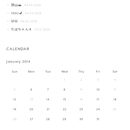
狭山⛰️
04.05 2026
YASU🍆
04.04 2026
🐯🐯
04.02 2026
たばちゃん👩
03.31 2026
CALENDAR
January 2014
Sun
Mon
Tue
Wed
Thu
Fri
Sat
1
2
3
4
5
6
7
8
9
10
11
12
13
14
15
16
17
18
19
20
21
22
23
24
25
26
27
28
29
30
31