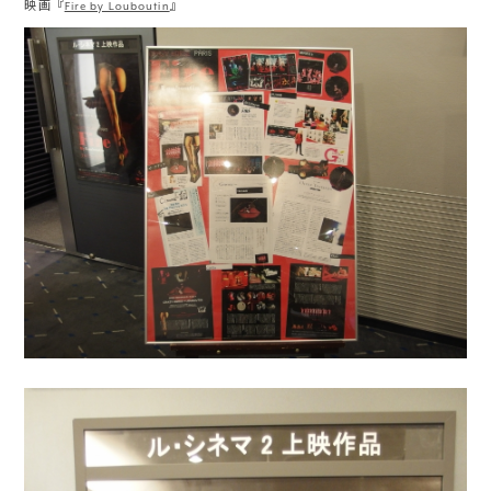
映画『
Fire by Louboutin
』