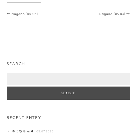
Post navigation
←
Nagano [05.06]
Nagano [05.03]
→
SEARCH
Search
RECENT ENTRY
ゆっちゃん🥩
05.07 2026