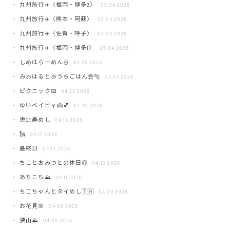
九州旅行✈️〈福岡・博多2〉
05.04 2026
九州旅行✈️〈熊本・阿蘇〉
05.04 2026
九州旅行✈️〈佐賀・呼子〉
05.04 2026
九州旅行✈️〈福岡・博多1〉
05.04 2026
しめはらーめん🍜
04.26 2026
みおはるとおうちごはん会🐅
04.24 2026
ピクニック🍱
04.22 2026
ゆいベイビィ👼💕
04.20 2026
恵比寿めし
04.18 2026
🗽
04.17 2026
最終日
04.13 2026
ちことおみつとの休日😌
04.12 2026
あちこち⛰️
04.11 2026
ちこちゃんとタイめし🇹🇭
04.09 2026
お花見🌸
04.08 2026
狭山⛰️
04.05 2026