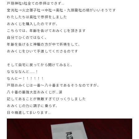
戸隠神社5社全ての参拝はできず…
宝光社→火之御子社→中社→奥社・九頭龍社の順がいいそうです
わたしたちは奥社で参拝をしました
おみくじを購入したのですが、
こちらでは、年齢を告げておみくじを頂きます
自分でひくのではなく、
年齢を告げると神職の方が中で祈祷をして、
おみくじをひいて手渡してくださるのです
そして自宅に戻ってから開けてみると、
ななななんと……！
なんとー！！！！！！
戸隠おみくじは一番〜八十番まであるそうなのですが、
八十番の最強大吉おみくじが…涙
記してあることが無敵すぎてびっくりしました
おみくじの力に調子に乗らず、
日々精進してまいります…