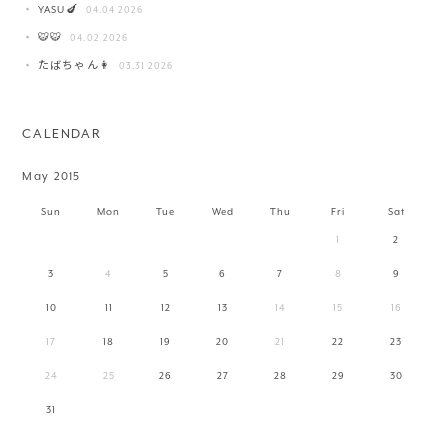
YASU🍆
04.04 2026
🐯🐯
04.02 2026
たばちゃん👩
03.31 2026
CALENDAR
May 2015
Sun
Mon
Tue
Wed
Thu
Fri
Sat
1
2
3
4
5
6
7
8
9
10
11
12
13
14
15
16
17
18
19
20
21
22
23
24
25
26
27
28
29
30
31