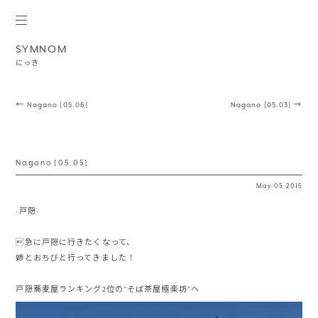
SYMNOM
にっき
Post navigation
←
Nagano [05.06]
Nagano [05.03]
→
Nagano [05.05]
May
·
05
2015
-戸隠-
急に戸隠に行きたくなって、
姉とおちびと行ってきました！
戸隠蕎麦屋ランキング2位の”そば茶屋極楽坊”へ