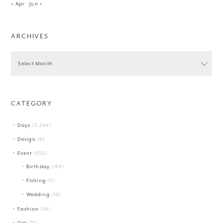
« Apr
Jun »
ARCHIVES
CATEGORY
Days
(3,244)
Design
(6)
Event
(552)
Birthday
(164)
Fishing
(11)
Wedding
(19)
Fashion
(34)
Get
(18)