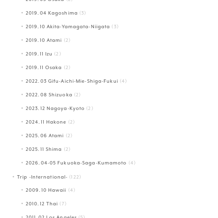
2019.04 Kagoshima
(3)
2019.10 Akita-Yamagata-Niigata
(3)
2019.10 Atami
(2)
2019.11 Izu
(2)
2019.11 Osaka
(2)
2022.03 Gifu-Aichi-Mie-Shiga-Fukui
(4)
2022.08 Shizuoka
(2)
2023.12 Nagoya-Kyoto
(2)
2024.11 Hakone
(2)
2025.06 Atami
(2)
2025.11 Shima
(2)
2026.04-05 Fukuoka-Saga-Kumamoto
(4)
Trip -International-
(122)
2009.10 Hawaii
(4)
2010.12 Thai
(7)
2011.02 Los Angeles
(5)