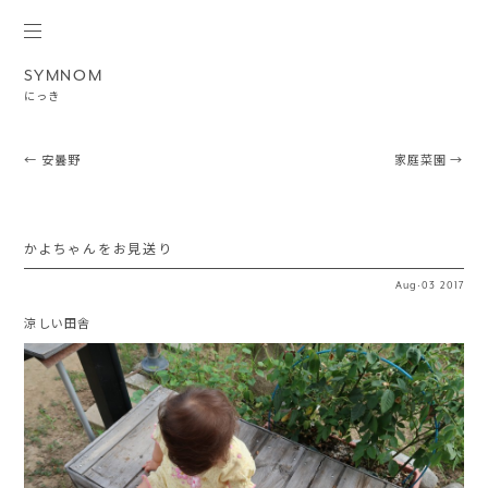
SYMNOM
にっき
Post navigation
←
安曇野
家庭菜園
→
かよちゃんをお見送り
Aug
·
03
2017
涼しい田舎