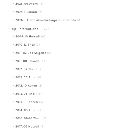
2025.06 Atami
(2)
2025.11 Shima
(2)
2026.04-05 Fukuoka-Saga-Kumamoto
(4)
Trip -International-
(122)
2009.10 Hawaii
(4)
2010.12 Thai
(7)
2011.02 Los Angeles
(5)
2011.08 Taiwan
(4)
2012.02 Thai
(6)
2012.06 Thai
(6)
2012.10 Korea
(2)
2013.03 Thai
(13)
2013.09 Korea
(3)
2014.05 Thai
(7)
2016.09-10 Thai
(11)
2017.06 Hawaii
(6)