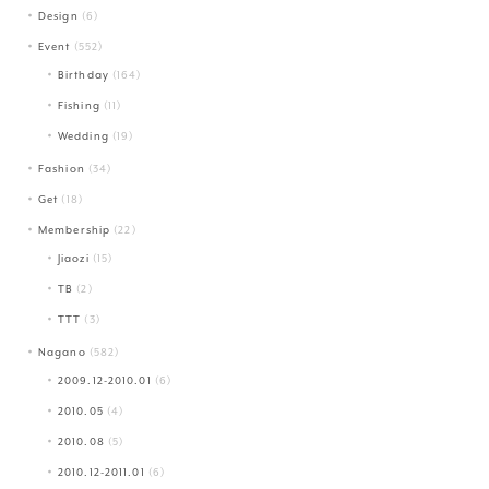
Design
(6)
Event
(552)
Birthday
(164)
Fishing
(11)
Wedding
(19)
Fashion
(34)
Get
(18)
Membership
(22)
Jiaozi
(15)
TB
(2)
TTT
(3)
Nagano
(582)
2009.12-2010.01
(6)
2010.05
(4)
2010.08
(5)
2010.12-2011.01
(6)