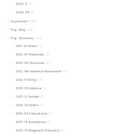
2025.11
(3)
2026.04
(5)
Suyameshi
(158)
Trip -Day-
(22)
Trip -Domestic-
(72)
2011.10 Atami
(2)
2012.01 Hokkaido
(2)
2012.04 Shizuoka
(2)
2012.08 Saitama-Yamanashi
(2)
2012.11 Honjo
(2)
2013.05 Hakone
(2)
2013.12 Sendai
(3)
2014.02 Ikaho
(2)
2015.04 Fukushima
(2)
2015.10 Kanazawa
(2)
2015.10 Nagasaki-Fukuoka
(4)