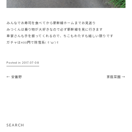
みんなでお寿司を食べてから新幹線ホームまでお見送り
みつくんは乗り物が大好きなので必ず新幹線を見に行きます
車掌さんも手を振ってくれるので、ちこもわたすも嬉しい限りです
ガチャは400円で除雪系( ✌︎’ω’)✌︎
Posted in
2017.07-08
Post navigation
←
安曇野
家庭菜園
→
SEARCH