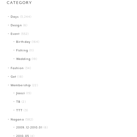
CATEGORY
Days
(3,244)
Design
(6)
Event
(552)
Birthday
(164)
Fishing
(11)
Wedding
(19)
Fashion
(34)
Get
(18)
Membership
(22)
Jiaozi
(15)
TB
(2)
TTT
(3)
Nagano
(582)
2009.12-2010.01
(6)
2010.05
(4)