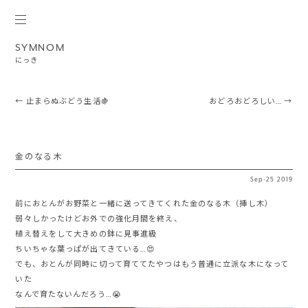
SYMNOM
にっき
Post navigation
←
止まらぬぶどう生活🍇
おどろおどろしい…
→
金のなる木
Sep
·
25
2019
前におとんがお野菜と一緒に送ってきてくれた金のなる木（挿し木）
弱々しかったけどお外での強化月間を終え、
植え替えをして大きめの鉢に見事進級
ちいちゃな葉っぱが出てきている…😍
でも、おとんが同時に切って育ててたやつはもう普通に立派な木になって
いた
なんで育たないんだろう…😭