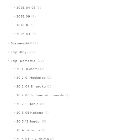
2025.04-05
(6)
2025.09
(9)
2025.11
(3)
2026.04
(5)
Suyameshi
(158)
Trip -Day-
(22)
Trip -Domestic-
(72)
2011.10 Atami
(2)
2012.01 Hokkaido
(2)
2012.04 Shizuoka
(2)
2012.08 Saitama-Yamanashi
(2)
2012.11 Honjo
(2)
2013.05 Hakone
(2)
2013.12 Sendai
(3)
2014.02 Ikaho
(2)
2015.04 Fukushima
(2)