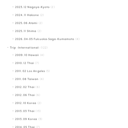
2023.12 Nagoya-Kyoto
(2)
2024.11 Hakone
(2)
2025.06 Atami
(2)
2025.11 Shima
(2)
2026.04-05 Fukuoka-Saga-Kumamoto
(4)
Trip -International-
(122)
2009.10 Hawaii
(4)
2010.12 Thai
(7)
2011.02 Los Angeles
(5)
2011.08 Taiwan
(4)
2012.02 Thai
(6)
2012.06 Thai
(6)
2012.10 Korea
(2)
2013.03 Thai
(13)
2013.09 Korea
(3)
2014.05 Thai
(7)