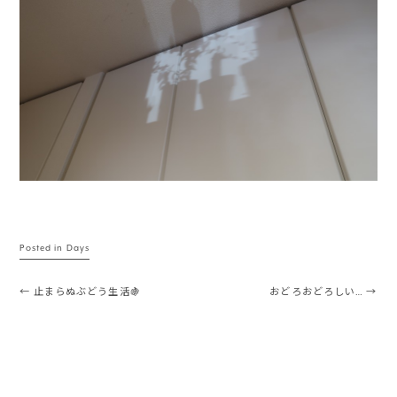
Posted in
Days
Post navigation
←
止まらぬぶどう生活🍇
おどろおどろしい…
→