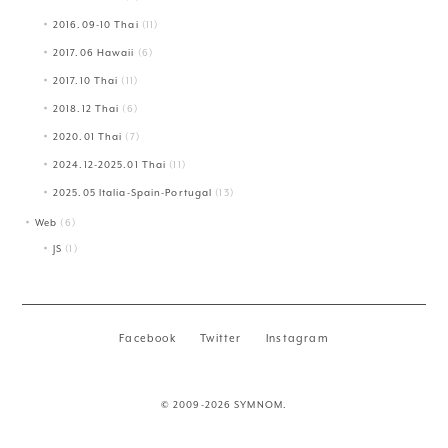
2016.09-10 Thai
(11)
2017.06 Hawaii
(6)
2017.10 Thai
(11)
2018.12 Thai
(6)
2020.01 Thai
(7)
2024.12-2025.01 Thai
(11)
2025.05 Italia-Spain-Portugal
(13)
Web
(6)
JS
(1)
Facebook
Twitter
Instagram
© 2009-2026 SYMNOM.