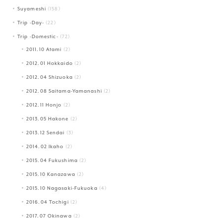
Suyameshi
(158)
Trip -Day-
(22)
Trip -Domestic-
(72)
2011.10 Atami
(2)
2012.01 Hokkaido
(2)
2012.04 Shizuoka
(2)
2012.08 Saitama-Yamanashi
(2)
2012.11 Honjo
(2)
2013.05 Hakone
(2)
2013.12 Sendai
(3)
2014.02 Ikaho
(2)
2015.04 Fukushima
(2)
2015.10 Kanazawa
(2)
2015.10 Nagasaki-Fukuoka
(4)
2016.04 Tochigi
(2)
2017.07 Okinawa
(2)