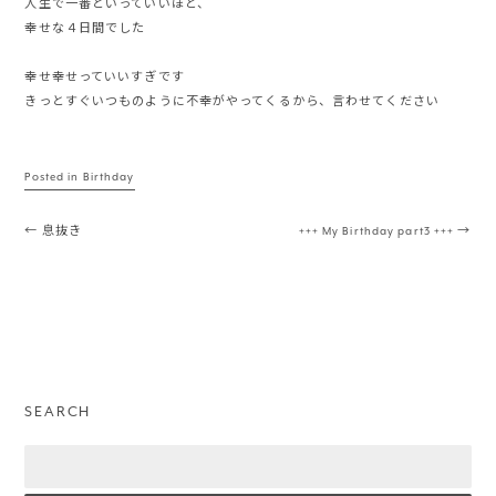
人生で一番といっていいほど、
幸せな４日間でした
幸せ幸せっていいすぎです
きっとすぐいつものように不幸がやってくるから、言わせてください
Posted in
Birthday
Post navigation
←
息抜き
+++ My Birthday part3 +++
→
SEARCH
Search