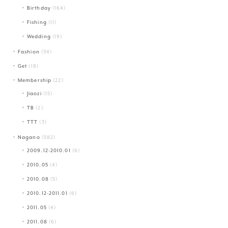
Birthday
(164)
Fishing
(11)
Wedding
(19)
Fashion
(34)
Get
(18)
Membership
(22)
Jiaozi
(15)
TB
(2)
TTT
(3)
Nagano
(582)
2009.12-2010.01
(6)
2010.05
(4)
2010.08
(5)
2010.12-2011.01
(6)
2011.05
(4)
2011.08
(6)