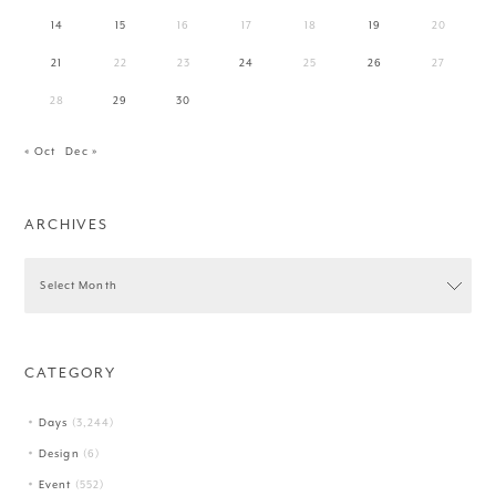
14
15
16
17
18
19
20
21
22
23
24
25
26
27
28
29
30
« Oct
Dec »
ARCHIVES
CATEGORY
Days
(3,244)
Design
(6)
Event
(552)