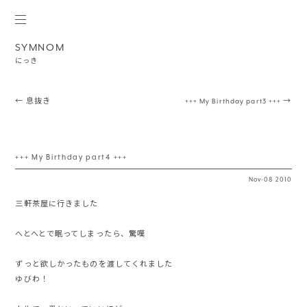
SYMNOM
にっき
Post navigation
←
息抜き
+++ My Birthday part3 +++
→
+++ My Birthday part4 +++
Nov
·
08
2010
三軒茶屋に行きました
へとへとで眠ってしまったら、驚嘆
ずっと欲しかったものを渡してくれました
ゆびわ！