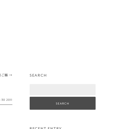
SEARCH
昼ご飯
→
Search
g
·
30
2011
RECENT ENTRY