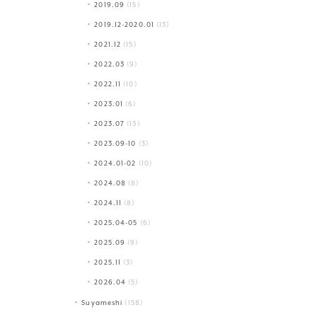
2019.09
(15)
2019.12-2020.01
(13)
2021.12
(15)
2022.03
(9)
2022.11
(10)
2023.01
(6)
2023.07
(13)
2023.09-10
(3)
2024.01-02
(10)
2024.08
(8)
2024.11
(8)
2025.04-05
(6)
2025.09
(9)
2025.11
(3)
2026.04
(5)
Suyameshi
(158)