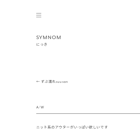
SYMNOM
にっき
Post navigation
←
ずぶ濡れsuusan
A/W
ニット系のアウターがいっぱい欲しいです