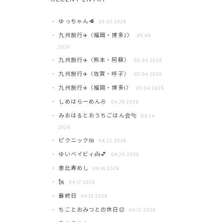
ゆっちゃん🥩
05.07 2026
九州旅行✈️〈福岡・博多2〉
05.04
2026
九州旅行✈️〈熊本・阿蘇〉
05.04 2026
九州旅行✈️〈佐賀・呼子〉
05.04 2026
九州旅行✈️〈福岡・博多1〉
05.04 2026
しめはらーめん🍜
04.26 2026
みおはるとおうちごはん会🐅
04.24
2026
ピクニック🍱
04.22 2026
ゆいベイビィ👼💕
04.20 2026
恵比寿めし
04.18 2026
🗽
04.17 2026
最終日
04.13 2026
ちことおみつとの休日😌
04.12 2026