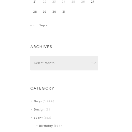
21
22
23
24
25
26
27
28
29
30
31
« Jul
Sep »
ARCHIVES
CATEGORY
Days
(3,244)
Design
(6)
Event
(552)
Birthday
(164)