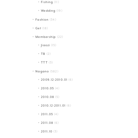
Fishing
(11)
Wedding
(19)
Fashion
(34)
Get
(18)
Membership
(22)
Jiaozi
(15)
TB
(2)
TTT
(3)
Nagano
(582)
2009.12-2010.01
(6)
2010.05
(4)
2010.08
(5)
2010.12-2011.01
(6)
2011.05
(4)
2011.08
(6)
2011.10
(3)