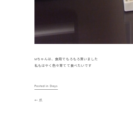
Mちゃんは、食用でもろもろ買いました
私もはやく色々育てて食べたいです
Posted in
Days
Post navigation
←
爪