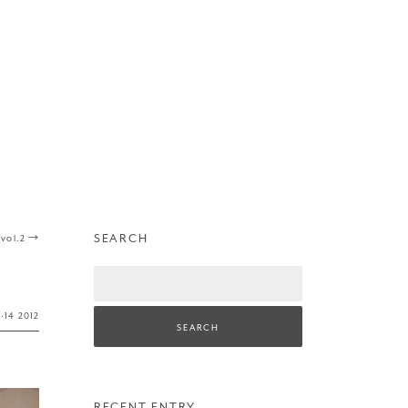
SEARCH
 vol.2
→
Search
y
·
14
2012
RECENT ENTRY