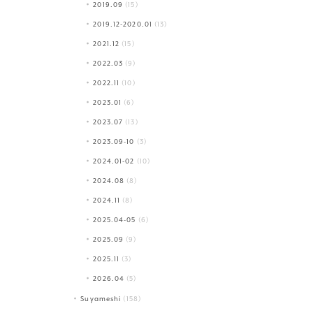
2019.09
(15)
2019.12-2020.01
(13)
2021.12
(15)
2022.03
(9)
2022.11
(10)
2023.01
(6)
2023.07
(13)
2023.09-10
(3)
2024.01-02
(10)
2024.08
(8)
2024.11
(8)
2025.04-05
(6)
2025.09
(9)
2025.11
(3)
2026.04
(5)
Suyameshi
(158)