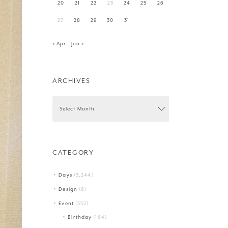
20
21
22
23
24
25
26
27
28
29
30
31
« Apr
Jun »
ARCHIVES
CATEGORY
Days
(3,244)
Design
(6)
Event
(552)
Birthday
(164)