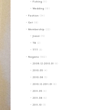
Fishing
(11)
Wedding
(19)
Fashion
(34)
Get
(18)
Membership
(22)
Jiaozi
(15)
TB
(2)
TTT
(3)
Nagano
(582)
2009.12-2010.01
(6)
2010.05
(4)
2010.08
(5)
2010.12-2011.01
(6)
2011.05
(4)
2011.08
(6)
2011.10
(3)