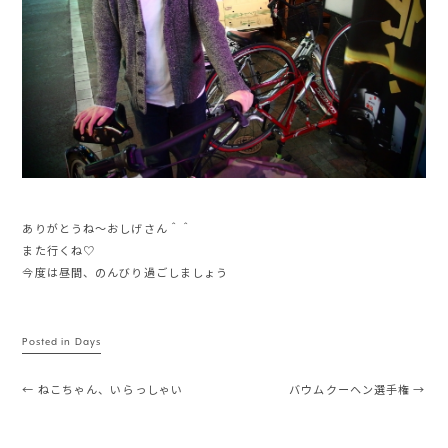
ありがとうね〜おしげさん＾＾
また行くね♡
今度は昼間、のんびり過ごしましょう
Posted in
Days
Post navigation
←
ねこちゃん、いらっしゃい
バウムクーヘン選手権
→