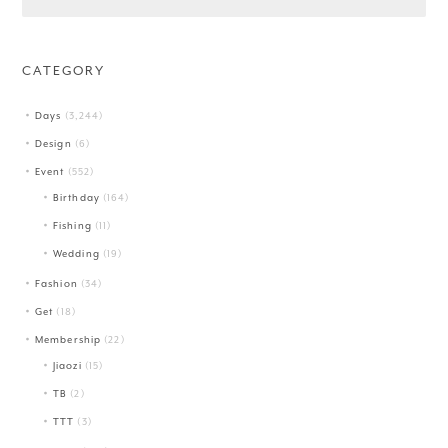
CATEGORY
Days
(3,244)
Design
(6)
Event
(552)
Birthday
(164)
Fishing
(11)
Wedding
(19)
Fashion
(34)
Get
(18)
Membership
(22)
Jiaozi
(15)
TB
(2)
TTT
(3)