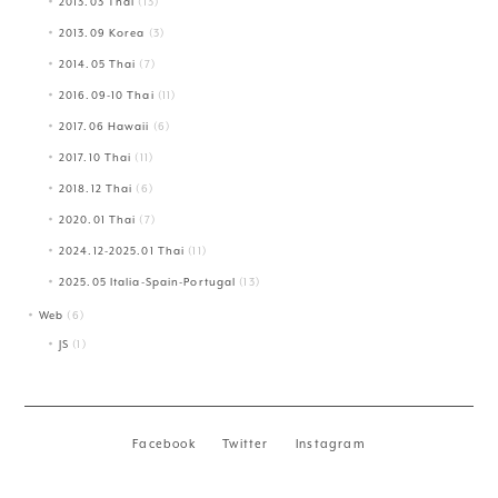
2013.03 Thai
(13)
2013.09 Korea
(3)
2014.05 Thai
(7)
2016.09-10 Thai
(11)
2017.06 Hawaii
(6)
2017.10 Thai
(11)
2018.12 Thai
(6)
2020.01 Thai
(7)
2024.12-2025.01 Thai
(11)
2025.05 Italia-Spain-Portugal
(13)
Web
(6)
JS
(1)
Facebook
Twitter
Instagram