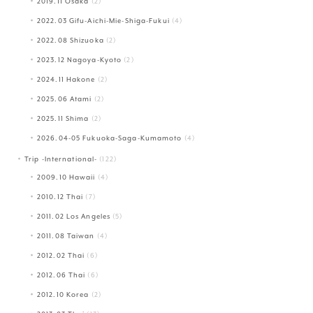
2019.11 Osaka
(2)
2022.03 Gifu-Aichi-Mie-Shiga-Fukui
(4)
2022.08 Shizuoka
(2)
2023.12 Nagoya-Kyoto
(2)
2024.11 Hakone
(2)
2025.06 Atami
(2)
2025.11 Shima
(2)
2026.04-05 Fukuoka-Saga-Kumamoto
(4)
Trip -International-
(122)
2009.10 Hawaii
(4)
2010.12 Thai
(7)
2011.02 Los Angeles
(5)
2011.08 Taiwan
(4)
2012.02 Thai
(6)
2012.06 Thai
(6)
2012.10 Korea
(2)