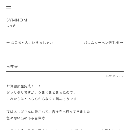
SYMNOM
にっき
Post navigation
←
ねこちゃん、いらっしゃい
バウムクーヘン選手権
→
吉祥寺
Nov
·
15
2012
お洋服部屋完成！！！
ダッサダサですが、うまくまとまったので、
これからはとっちらからなくて済みそうです
夜はおしげさんに脅されて、吉祥寺へ行ってきました
色々思い出のある吉祥寺