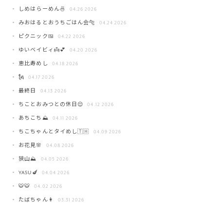
しめはらーめん🍜
04.26 2026
みおはるとおうちごはん会🐅
04.24 2026
ピクニック🍱
04.22 2026
ゆいベイビィ👼💕
04.20 2026
恵比寿めし
04.18 2026
🗽
04.17 2026
最終日
04.13 2026
ちことおみつとの休日😌
04.12 2026
あちこち⛰️
04.11 2026
ちこちゃんとタイめし🇹🇭
04.09 2026
お花見🌸
04.08 2026
狭山⛰️
04.05 2026
YASU🍆
04.04 2026
🐯🐯
04.02 2026
たばちゃん👩
03.31 2026