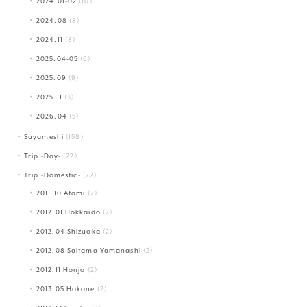
2024.01-02
(10)
2024.08
(8)
2024.11
(8)
2025.04-05
(6)
2025.09
(9)
2025.11
(3)
2026.04
(5)
Suyameshi
(158)
Trip -Day-
(22)
Trip -Domestic-
(72)
2011.10 Atami
(2)
2012.01 Hokkaido
(2)
2012.04 Shizuoka
(2)
2012.08 Saitama-Yamanashi
(2)
2012.11 Honjo
(2)
2013.05 Hakone
(2)