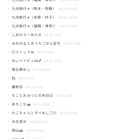
九州旅行✈️〈福岡・博多2〉
05.04 2026
九州旅行✈️〈熊本・阿蘇〉
05.04 2026
九州旅行✈️〈佐賀・呼子〉
05.04 2026
九州旅行✈️〈福岡・博多1〉
05.04 2026
しめはらーめん🍜
04.26 2026
みおはるとおうちごはん会🐅
04.24 2026
ピクニック🍱
04.22 2026
ゆいベイビィ👼💕
04.20 2026
恵比寿めし
04.18 2026
🗽
04.17 2026
最終日
04.13 2026
ちことおみつとの休日😌
04.12 2026
あちこち⛰️
04.11 2026
ちこちゃんとタイめし🇹🇭
04.09 2026
お花見🌸
04.08 2026
狭山⛰️
04.05 2026