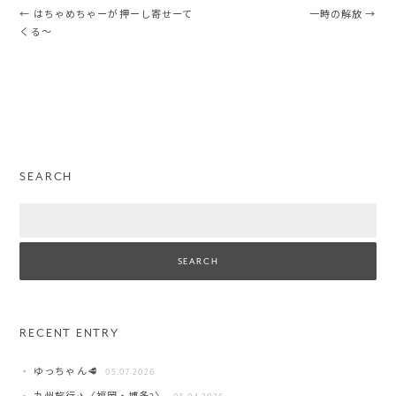
Post navigation
←
はちゃめちゃーが押ーし寄せーて
一時の解放
→
くる〜
SEARCH
Search
RECENT ENTRY
ゆっちゃん🥩
05.07 2026