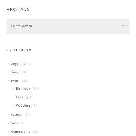
ARCHIVES
CATEGORY
Days
(3,244)
Design
(6)
Event
(552)
Birthday
(164)
Fishing
(11)
Wedding
(19)
Fashion
(34)
Get
(18)
Membership
(22)