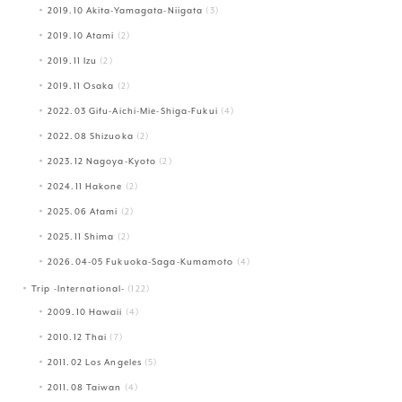
2019.10 Akita-Yamagata-Niigata
(3)
2019.10 Atami
(2)
2019.11 Izu
(2)
2019.11 Osaka
(2)
2022.03 Gifu-Aichi-Mie-Shiga-Fukui
(4)
2022.08 Shizuoka
(2)
2023.12 Nagoya-Kyoto
(2)
2024.11 Hakone
(2)
2025.06 Atami
(2)
2025.11 Shima
(2)
2026.04-05 Fukuoka-Saga-Kumamoto
(4)
Trip -International-
(122)
2009.10 Hawaii
(4)
2010.12 Thai
(7)
2011.02 Los Angeles
(5)
2011.08 Taiwan
(4)