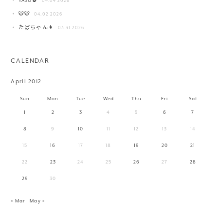
YASU🍆
04.04 2026
🐯🐯
04.02 2026
たばちゃん👩
03.31 2026
CALENDAR
April 2012
Sun
Mon
Tue
Wed
Thu
Fri
Sat
1
2
3
4
5
6
7
8
9
10
11
12
13
14
15
16
17
18
19
20
21
22
23
24
25
26
27
28
29
30
« Mar
May »