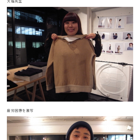
大福先生
疲労困憊を激写