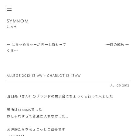
SYMNOM
にっき
Post navigation
←
はちゃめちゃーが押ーし寄せーて
一時の解放
→
くる〜
ALLEGE 2012-13 AW + CHARLOT 12-13AW
Apr
·
20
2012
山口亮（さん）のブランドの展示会にちょっくら行って来ました
場所はSTRAMAでした
おしゃれすぎて普通に入れなかった…
お洋服たちをちょこっとご紹介です