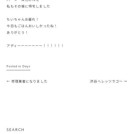
バーターは先に帰宅
私もその後に帰宅しました
ちいちゃんお疲れ！
今日もごはんおいしかったね！
ありがとう！
アディーーーーーーー！！！！！！
Posted in
Days
Post navigation
←
修理業者になりました
渋谷へレッツラゴ〜
→
SEARCH