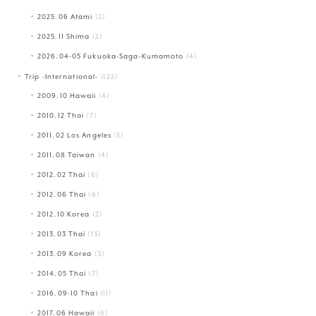
2025.06 Atami
(2)
2025.11 Shima
(2)
2026.04-05 Fukuoka-Saga-Kumamoto
(4)
Trip -International-
(122)
2009.10 Hawaii
(4)
2010.12 Thai
(7)
2011.02 Los Angeles
(5)
2011.08 Taiwan
(4)
2012.02 Thai
(6)
2012.06 Thai
(6)
2012.10 Korea
(2)
2013.03 Thai
(13)
2013.09 Korea
(3)
2014.05 Thai
(7)
2016.09-10 Thai
(11)
2017.06 Hawaii
(6)