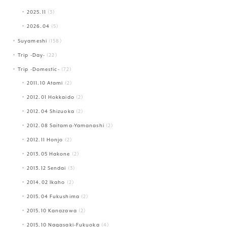
2025.11
(3)
2026.04
(5)
Suyameshi
(158)
Trip -Day-
(22)
Trip -Domestic-
(72)
2011.10 Atami
(2)
2012.01 Hokkaido
(2)
2012.04 Shizuoka
(2)
2012.08 Saitama-Yamanashi
(2)
2012.11 Honjo
(2)
2013.05 Hakone
(2)
2013.12 Sendai
(3)
2014.02 Ikaho
(2)
2015.04 Fukushima
(2)
2015.10 Kanazawa
(2)
2015.10 Nagasaki-Fukuoka
(4)