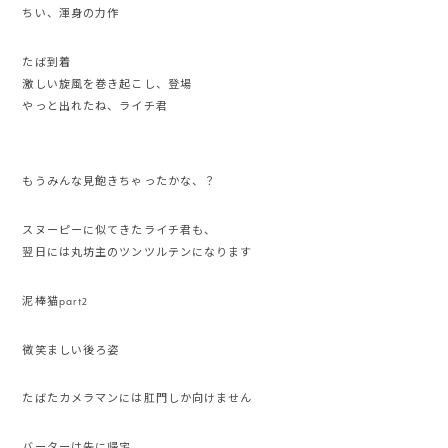
ちい、渾身の力作
たば到着
激しい旋風を巻き起こし、登場
やっと出れたね、ライチ君
もうみんな見飽きちゃったかな、？
スヌーピーに似てきたライチ君も、
翌日には丸坊主のツンツルテンになります
泥棒猫part2
微笑ましい後ろ姿
たばたカメラマンには肛門しか向けません