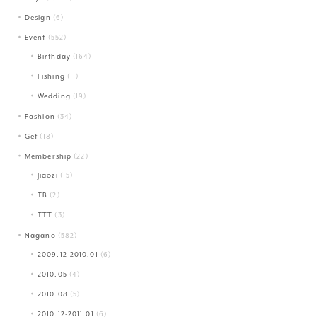
Design
(6)
Event
(552)
Birthday
(164)
Fishing
(11)
Wedding
(19)
Fashion
(34)
Get
(18)
Membership
(22)
Jiaozi
(15)
TB
(2)
TTT
(3)
Nagano
(582)
2009.12-2010.01
(6)
2010.05
(4)
2010.08
(5)
2010.12-2011.01
(6)