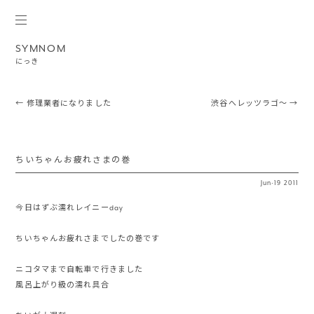
SYMNOM
にっき
Post navigation
←
修理業者になりました
渋谷へレッツラゴ〜
→
ちいちゃんお疲れさまの巻
Jun
·
19
2011
今日はずぶ濡れレイニーday
ちいちゃんお疲れさまでしたの巻です
ニコタマまで自転車で行きました
風呂上がり級の濡れ具合