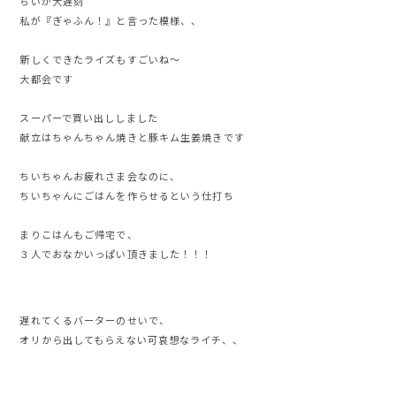
ちいが大遅刻
私が『ぎゃふん！』と言った模様、、
新しくできたライズもすごいね〜
大都会です
スーパーで買い出ししました
献立はちゃんちゃん焼きと豚キム生姜焼きです
ちいちゃんお疲れさま会なのに、
ちいちゃんにごはんを作らせるという仕打ち
まりこはんもご帰宅で、
３人でおなかいっぱい頂きました！！！
遅れてくるバーターのせいで、
オリから出してもらえない可哀想なライチ、、