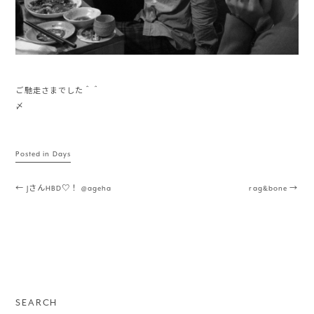
ご馳走さまでした＾＾
〆
Posted in
Days
Post navigation
←
JさんHBD♡！ @ageha
rag&bone
→
SEARCH