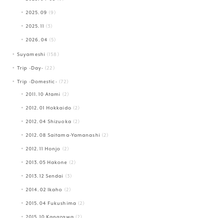
2025.09
(9)
2025.11
(3)
2026.04
(5)
Suyameshi
(158)
Trip -Day-
(22)
Trip -Domestic-
(72)
2011.10 Atami
(2)
2012.01 Hokkaido
(2)
2012.04 Shizuoka
(2)
2012.08 Saitama-Yamanashi
(2)
2012.11 Honjo
(2)
2013.05 Hakone
(2)
2013.12 Sendai
(3)
2014.02 Ikaho
(2)
2015.04 Fukushima
(2)
2015.10 Kanazawa
(2)