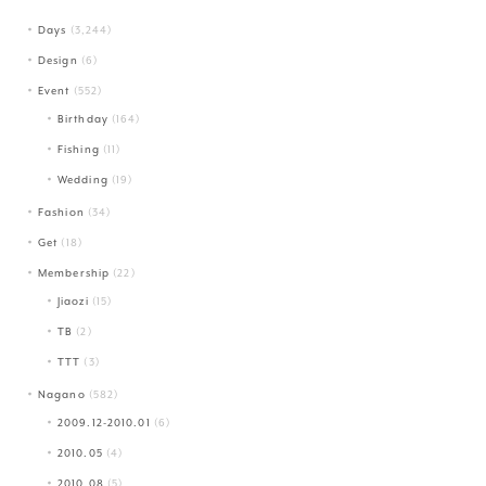
Days
(3,244)
Design
(6)
Event
(552)
Birthday
(164)
Fishing
(11)
Wedding
(19)
Fashion
(34)
Get
(18)
Membership
(22)
Jiaozi
(15)
TB
(2)
TTT
(3)
Nagano
(582)
2009.12-2010.01
(6)
2010.05
(4)
2010.08
(5)