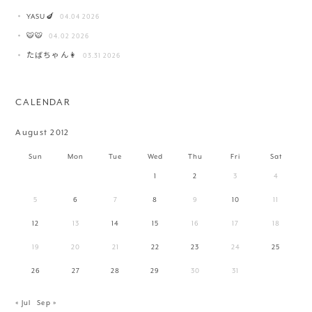
YASU🍆
04.04 2026
🐯🐯
04.02 2026
たばちゃん👩
03.31 2026
CALENDAR
August 2012
Sun
Mon
Tue
Wed
Thu
Fri
Sat
1
2
3
4
5
6
7
8
9
10
11
12
13
14
15
16
17
18
19
20
21
22
23
24
25
26
27
28
29
30
31
« Jul
Sep »