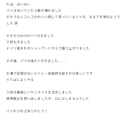
たば、ばいばい
パイは歩いていたら靴が壊れました
それでもニコニコかわいい顔して笑っているパイは、まるで天使のようで
した 涙
それからRESPEKTへ行きました
三好もきました
ドイツ産まれのシャンプーとやらで盛り上がりました
その後、パイは消えて行きました、、、
お酒で記憶のないヒトに一部始終を話すのは楽しいです
※たばによくやる
三好は最後にハヤシライスを注文しました
槙原敬之を思い出しましたが、口にはしませんでした
パイわざわざありがとう！