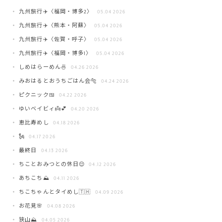
九州旅行✈️〈福岡・博多2〉
05.04 2026
九州旅行✈️〈熊本・阿蘇〉
05.04 2026
九州旅行✈️〈佐賀・呼子〉
05.04 2026
九州旅行✈️〈福岡・博多1〉
05.04 2026
しめはらーめん🍜
04.26 2026
みおはるとおうちごはん会🐅
04.24 2026
ピクニック🍱
04.22 2026
ゆいベイビィ👼💕
04.20 2026
恵比寿めし
04.18 2026
🗽
04.17 2026
最終日
04.13 2026
ちことおみつとの休日😌
04.12 2026
あちこち⛰️
04.11 2026
ちこちゃんとタイめし🇹🇭
04.09 2026
お花見🌸
04.08 2026
狭山⛰️
04.05 2026