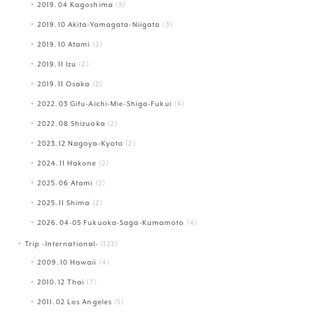
2019.04 Kagoshima
(3)
2019.10 Akita-Yamagata-Niigata
(3)
2019.10 Atami
(2)
2019.11 Izu
(2)
2019.11 Osaka
(2)
2022.03 Gifu-Aichi-Mie-Shiga-Fukui
(4)
2022.08 Shizuoka
(2)
2023.12 Nagoya-Kyoto
(2)
2024.11 Hakone
(2)
2025.06 Atami
(2)
2025.11 Shima
(2)
2026.04-05 Fukuoka-Saga-Kumamoto
(4)
Trip -International-
(122)
2009.10 Hawaii
(4)
2010.12 Thai
(7)
2011.02 Los Angeles
(5)