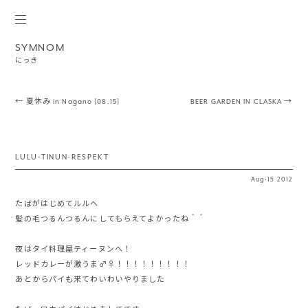
SYMNOM
にっき
Post navigation
←
夏休み in Nagano [08.15]
BEER GARDEN IN CLASKA
→
LULU-TINUN-RESPEKT
Aug
·
15
2012
たばがはじめてルルへ
髪の毛つるんつるんにしてもらえてよかったね＾＾
夜はタイ料理屋ティーヌンへ！
レッドカレーが激うま♂♀！！！！！！！！！
あとからパイも来てわいわいやりました