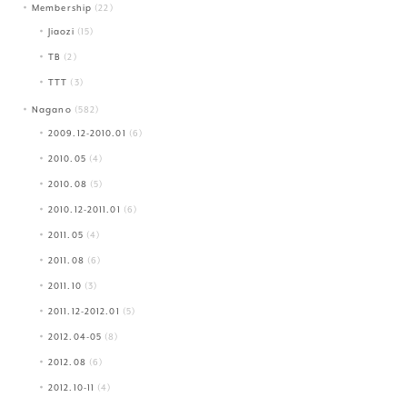
Membership
(22)
Jiaozi
(15)
TB
(2)
TTT
(3)
Nagano
(582)
2009.12-2010.01
(6)
2010.05
(4)
2010.08
(5)
2010.12-2011.01
(6)
2011.05
(4)
2011.08
(6)
2011.10
(3)
2011.12-2012.01
(5)
2012.04-05
(8)
2012.08
(6)
2012.10-11
(4)