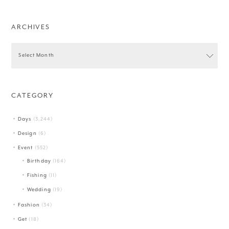
ARCHIVES
CATEGORY
Days
(3,244)
Design
(6)
Event
(552)
Birthday
(164)
Fishing
(11)
Wedding
(19)
Fashion
(34)
Get
(18)