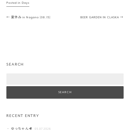
Posted in
Days
Post navigation
←
夏休み in Nagano [08.15]
BEER GARDEN IN CLASKA
→
SEARCH
Search
RECENT ENTRY
ゆっちゃん🥩
05.07 2026